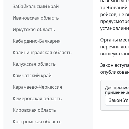
наземным э
Забайкальский край
требований
рейсов, не 
Ивановская область
предусмотре
установлен
Иркутская область
Органы мес
Кабардино-Балкария
перечня дол
Калининградская область
вышеуказан
Калужская область
Закон вступ
опубликован
Камчатский край
Карачаево-Черкессия
Для просмо
применения
Кемеровская область
Кировская область
Костромская область