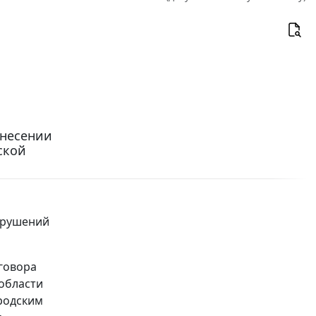
внесении
ской
арушений
говора
области
родским