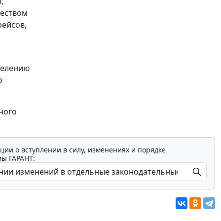
,
чеством
рейсов,
делению
о
ьного
ции о вступлении в силу, изменениях и порядке
мы ГАРАНТ: