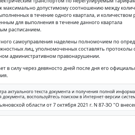
лектрическим транспортом по нерегулируемым тарифам
 к максимально допустимому соотношению между коли
выполненных в течение одного квартала, и количеством 
нным для выполнения в течение данного квартала
ным расписанием.
тного самоуправления наделены полномочием по опре
жностных лиц, уполномоченных составлять протоколы 
ном административном правонарушении.
ает в силу через девяносто дней после дня его официал
ия.
тра актуального текста документа и получения полной информа
 документа, воспользуйтесь поиском в Интернет-версии систе