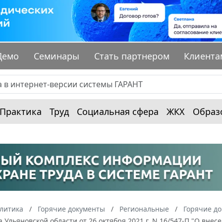
Демо
Семинары
Стать партнером
Клиента
Практика
Труд
Социальная сфера
ЖКХ
Образ
алитика
Горячие документы
Региональные
Горячие до
 Ульяновской области от 26 октября 2021 г. N 16/547-П "О вн