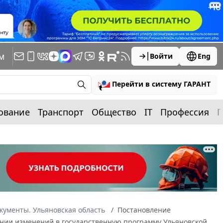
м
Войти
Eng
Перейти в систему ГАРАНТ
ование
Транспорт
Общество
IT
Профессия
П
кументы. Ульяновская область
Постановление
есении изменений в государственную программу Ульяновской