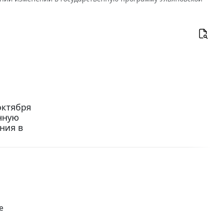
октября
енную
ния в
е