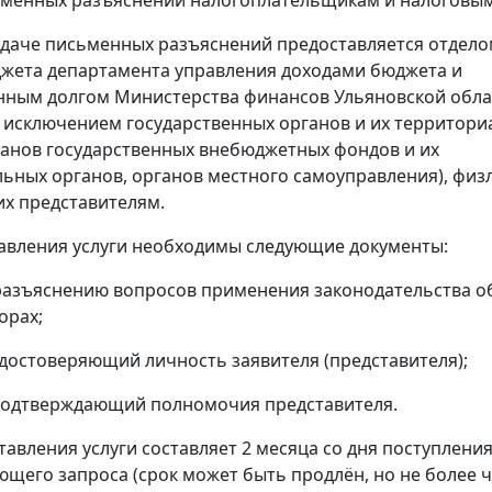
менных разъяснений налогоплательщикам и налоговым
ыдаче письменных разъяснений предоставляется отдел
жета департамента управления доходами бюджета и
нным долгом Министерства финансов Ульяновской обла
 исключением государственных органов и их территор
ганов государственных внебюджетных фондов и их
ьных органов, органов местного самоуправления), физ
их представителям.
авления услуги необходимы следующие документы:
 разъяснению вопросов применения законодательства о
орах;
 удостоверяющий личность заявителя (представителя);
 подтверждающий полномочия представителя.
тавления услуги составляет 2 месяца со дня поступлени
ющего запроса (срок может быть продлён, но не более ч