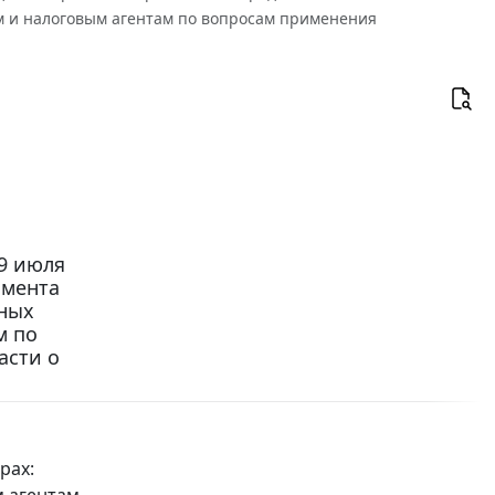
м и налоговым агентам по вопросам применения
9 июля
амента
нных
м по
асти о
рах: