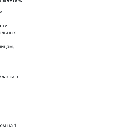
 агентам.
ом
сти
иальных
лицам,
бласти о
я
ем на 1