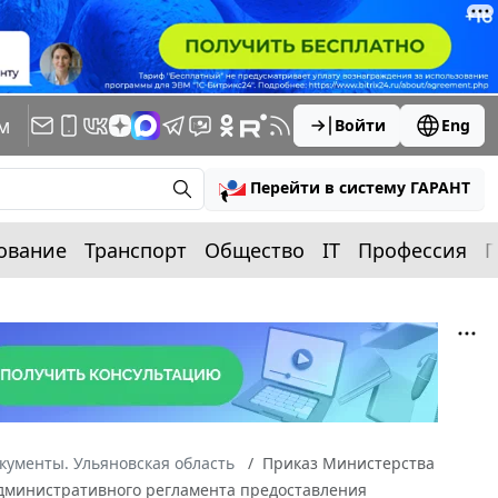
м
Войти
Eng
Перейти в систему ГАРАНТ
ование
Транспорт
Общество
IT
Профессия
П
кументы. Ульяновская область
Приказ Министерства
 административного регламента предоставления