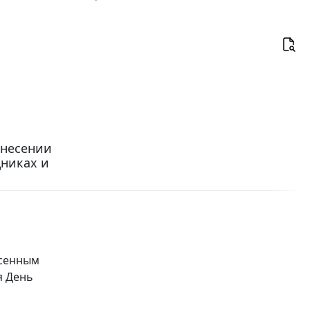
внесении
дниках и
есенным
я День