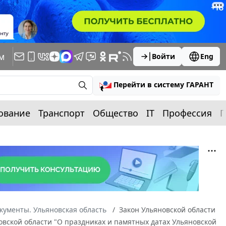
м
Войти
Eng
Перейти в систему ГАРАНТ
ование
Транспорт
Общество
IT
Профессия
П
кументы. Ульяновская область
Закон Ульяновской области
новской области "О праздниках и памятных датах Ульяновской