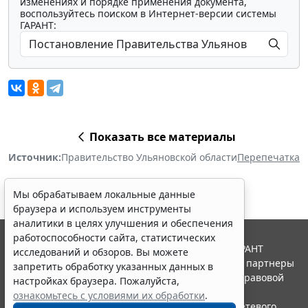
изменениях и порядке применения документа,
воспользуйтесь поиском в Интернет-версии системы
ГАРАНТ:
Показать все материалы
Источник:
Правительство Ульяновской области
Перепечатка
Мы обрабатываем локальные данные
браузера и используем инструменты
аналитики в целях улучшения и обеспечения
работоспособности сайта, статистических
© ООО "НПП "ГАРАНТ-СЕРВИС", 2026. Система ГАРАНТ
исследований и обзоров. Вы можете
выпускается с 1990 года. Компания "Гарант" и ее партнеры
запретить обработку указанных данных в
являются участниками Российской ассоциации правовой
настройках браузера. Пожалуйста,
информации ГАРАНТ.
ознакомьтесь с условиями их обработки
.
Портал ГАРАНТ.РУ зарегистрирован в качестве сетевого