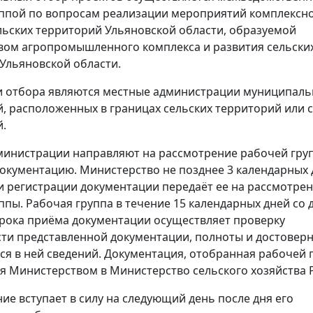
ппой по вопросам реализации мероприятий комплексн
льских территорий Ульяновской области, образуемой
ом агропромышленного комплекса и развития сельски
Ульяновской области.
и отбора являются местные администрации муниципал
, расположенных в границах сельских территорий или 
.
министрации направляют на рассмотрение рабочей гру
окументацию. Министерство не позднее 3 календарных 
и регистрации документации передаёт ее на рассмотре
ппы. Рабочая группа в течение 15 календарных дней со 
рока приёма документации осуществляет проверку
ти представленной документации, полноты и достовер
я в ней сведений. Документация, отобранная рабочей 
я Министерством в Министерство сельского хозяйства 
ие вступает в силу на следующий день после дня его