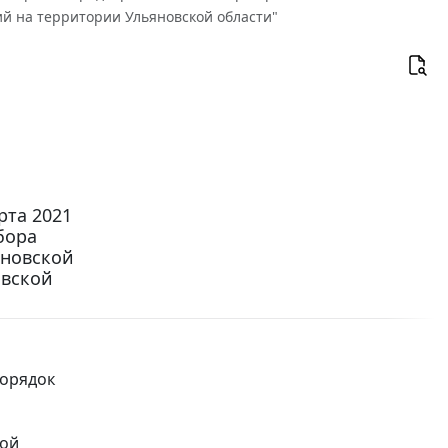
ий на территории Ульяновской области"
рта 2021
бора
яновской
овской
порядок
ной