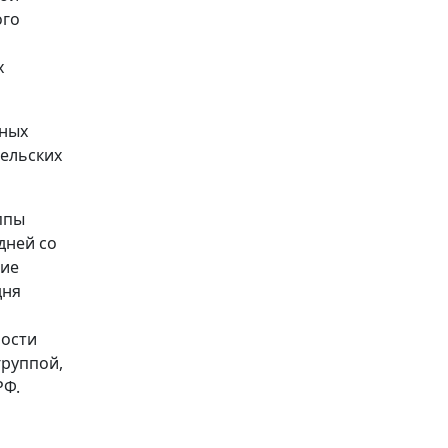
ого
х
ьных
сельских
ппы
дней со
ние
дня
ности
группой,
РФ.