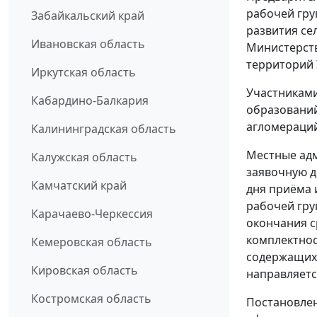
рабочей гру
Забайкальский край
развития се
Ивановская область
Министерств
территорий 
Иркутская область
Участникам
Кабардино-Балкария
образований
агломераций
Калининградская область
Местные ад
Калужская область
заявочную д
Камчатский край
дня приёма 
рабочей гру
Карачаево-Черкессия
окончания с
комплектнос
Кемеровская область
содержащихс
Кировская область
направляетс
Костромская область
Постановлен