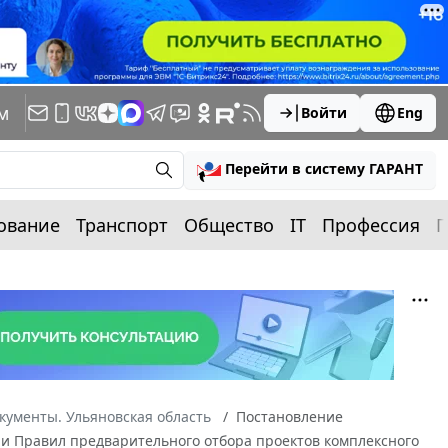
м
Войти
Eng
Перейти в систему ГАРАНТ
ование
Транспорт
Общество
IT
Профессия
П
кументы. Ульяновская область
Постановление
нии Правил предварительного отбора проектов комплексного