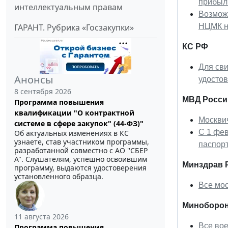
прибыл
интеллектуальным правам
Возможн
НЦМК н
ГАРАНТ. Рубрика «Госзакупки»
КС РФ
Для св
Анонсы
удосто
8 сентября 2026
МВД Росси
Программа повышения
квалификации "О контрактной
Москви
системе в сфере закупок" (44-ФЗ)"
С 1 фе
Об актуальных изменениях в КС
узнаете, став участником программы,
паспор
разработанной совместно с АО ''СБЕР
А". Слушателям, успешно освоившим
Минздрав 
программу, выдаются удостоверения
установленного образца.
Все мос
Миноборон
11 августа 2026
Все вое
Программа повышения