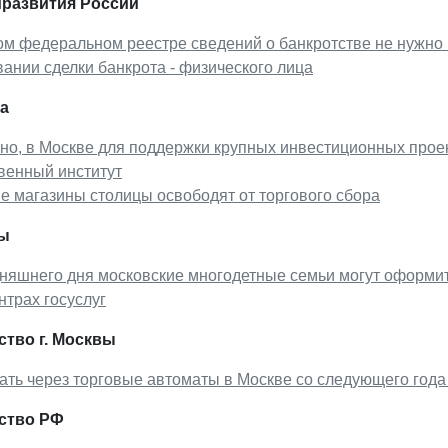
развития России
м федеральном реестре сведений о банкротстве не нужно 
ании сделки банкрота - физического лица
а
но, в Москве для поддержки крупных инвестиционных проек
венный институт
 магазины столицы освободят от торгового сбора
ы
няшнего дня московские многодетные семьи могут оформит
нтрах госуслуг
тво г. Москвы
ть через торговые автоматы в Москве со следующего года 
ство РФ