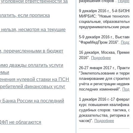
 уголовной ответственности за
разрешения споров".
Подроб
9 декабря 2016 г., 5-й БИЗ
латить, если прописка
МИРБИС: "Новые технологии 
социальные, образовательны
предпринимательские решен
 нельзя, несмотря на текущие
5-9 декабря 2016 г., Выставк
"ФармМедПром 2016".
Подро
и, перечисленными в бюджет
16 декабря, Москва, Премия 
2016".
Подробнее
димо дважды оплатить услуги
26-27 января 2017 г., Практи
емьи
"Землепользование и террит
планирование для строительс
менения нулевой ставки на ПСН
учёта и регистрации недвижи
ребителей финансовых услуг
последних изменений".
Подр
1 декабря 2016 г.-17 февраля 
у Банка России на последний
курс повышения квалификаци
судебных споров: тактика, ст
доказательства, риторика и п
часов)".
Подробнее
ДФЛ не облагаются