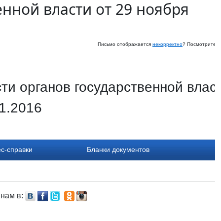
енной власти от 29 ноября
Письмо отображается
некорректно
? Посмотрите и
ти органов государственной власт
1.2016
с-справки
Бланки документов
 нам в: