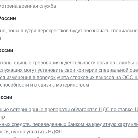
мотрена военная служба
России
о, зоны внутри перекрестков будут обозначать специальн
и
оссии
таны единые требования к деятельности органов службы з
служащих могут установить свои критерии специальной оце
ся изменения в порядок учета страховых взносов на ОСС 
способности и в связи с материнством
ссии
ые ветеринарные препараты облагаются НДС по ставке 10%
тр
ных средств, переведенных банком на кредитную карту кл
ости, нужно уплатить НДФЛ