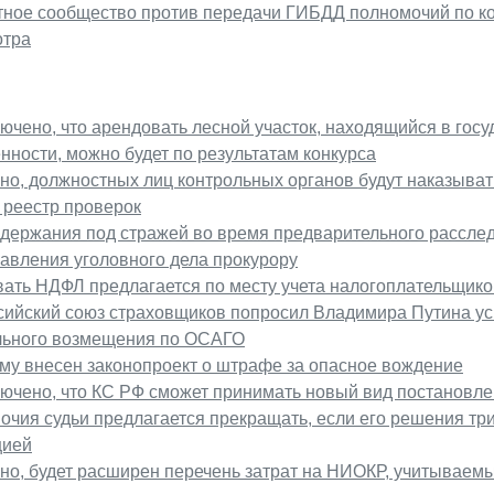
тное сообщество против передачи ГИБДД полномочий по к
отра
ючено, что арендовать лесной участок, находящийся в гос
нности, можно будет по результатам конкурса
но, должностных лиц контрольных органов будут наказыва
 реестр проверок
одержания под стражей во время предварительного расслед
авления уголовного дела прокурору
вать НДФЛ предлагается по месту учета налогоплательщико
сийский союз страховщиков попросил Владимира Путина ус
льного возмещения по ОСАГО
му внесен законопроект о штрафе за опасное вождение
лючено, что КС РФ сможет принимать новый вид постановл
очия судьи предлагается прекращать, если его решения 
цией
но, будет расширен перечень затрат на НИОКР, учитываем