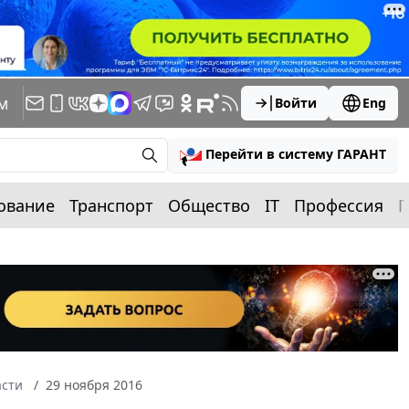
м
Войти
Eng
Перейти в систему ГАРАНТ
ование
Транспорт
Общество
IT
Профессия
П
асти
29 ноября 2016