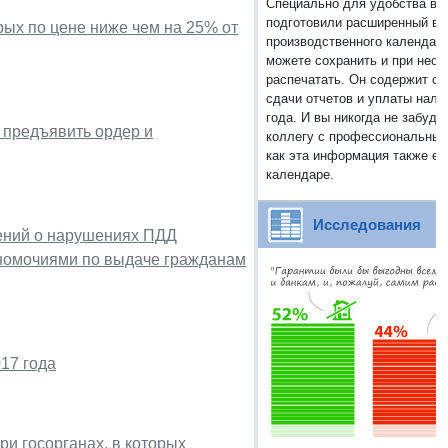
Специально для удобства ва
подготовили расширенный ва
рых по цене ниже чем на 25% от
производственного календаря
можете сохранить и при нео
распечатать. Он содержит св
сдачи отчетов и уплаты нало
года. И вы никогда не забуде
 предъявить ордер и
коллегу с профессиональным
как эта информация также ес
календаре.
Исследования
ений о нарушениях ПДД
номочиями по выдаче гражданам
17 года
ри госорганах, в которых