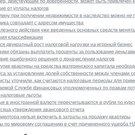
ер, действующий по доверенности, может быть привлечен к
ие от уплаты налогов
ину при получении недвижимости в наследство можно не п
ника совпадает с адресом имущества
лезного действия уже введенных основных средств менять
ния классификации
ся двукратный рост налоговой нагрузки на игорный бизнес
вики обязаны выплатить проценты за пользование деньгам
твие ошибочного решения о доначислении налогов
упке квартиры на средства материнского капитала необхо
са за установление долей собственности между членами с
исты уточнили, как считаются налоговые периоды для при
аемой Службе финансовых уполномоченных по правам пот
 налоговые льготы
е в иностранной валюте пересчитываются в рубли по курс
сяца утверждения авансового отчета
риелтора нельзя включить в затраты на продажу квартиры
ы по мировому соглашению в счет причиненного ущерба Н