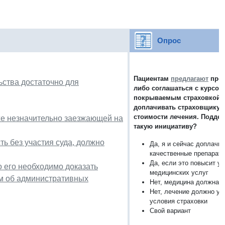
Опрос
Пациентам
предлагают
пред
ства достаточно для
либо соглашаться с курсом
покрываемым страховкой,
доплачивать страховщику р
стоимости лечения. Подде
же незначительно заезжающей на
такую инициативу?
ь без участия суда, должно
Да, я и сейчас доплачи
качественные препараты
Да, если это повысит у
 его необходимо доказать
медицинских услуг
м об административных
Нет, медицина должна б
Нет, лечение должно ук
условия страховки
Свой вариант