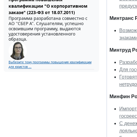
квалификации "О корпоративном
предус
заказе" (223-ФЗ от 18.07.2011)
Программа разработана совместно с
Минтранс 
АО ''СБЕР А". Слушателям, успешно
освоившим программу, выдаются
Возможн
удостоверения установленного
знакам
образца.
Минтруд Р
Разрабо
Выберите тему программы повышения квалификации
для юристов ...
Для гос
Готовят
нетрудо
Минфин Ро
Импортн
госреес
С денеж
лояльн