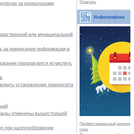
Ответить
онтролю за операторами
Инфографика
ударственной или муниципальной
ть за невнесение информации в
ования предлагается исчислять
в
корить установление приоритета
ений
трижды отменены вышестоящей
Профессиональный календарь
ых при налогообложении
года