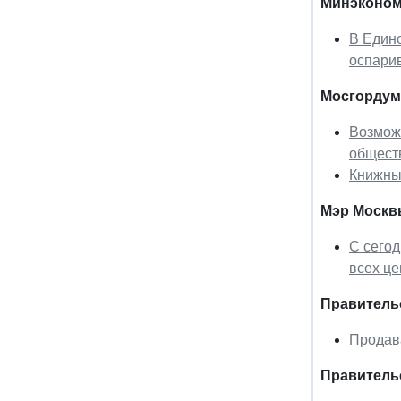
Минэконом
В Едино
оспарив
Мосгордум
Возмож
общест
Книжные
Мэр Москв
С сегод
всех це
Правительс
Продава
Правитель