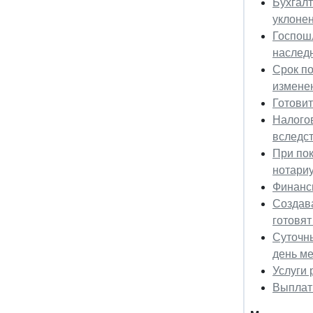
Бухгалт
уклонен
Госпошл
наслед
Срок по
измене
Готовит
Налого
вследс
При пок
нотариу
Финанс
Создав
готовят
Суточны
день ме
Услуги 
Выплат