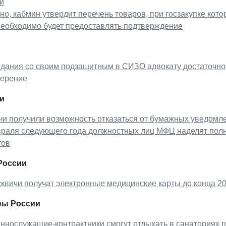
и
о, кабмин утвердит перечень товаров, при госзакупке кото
еобходимо будет предоставлять подтверждение
идания со своим подзащитным в СИЗО адвокату достаточно
верение
и
чи получили возможность отказаться от бумажных уведомл
враля следующего года должностных лиц МФЦ наделят пол
тов
России
квичи получат электронные медицинские карты до конца 20
ы России
ннослужащие-контрактники смогут отдыхать в санаториях п