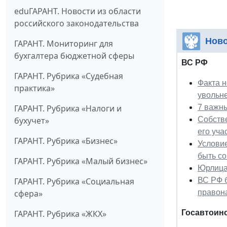
eduГАРАНТ. Новости из области
российского законодательства
Ново
ГАРАНТ. Мониторинг для
бухгалтера бюджетной сферы
ВС РФ
ГАРАНТ. Рубрика «Судебная
Факта 
практика»
увольн
7 важн
ГАРАНТ. Рубрика «Налоги и
Собстве
бухучет»
его уча
ГАРАНТ. Рубрика «Бизнес»
Условие
быть со
ГАРАНТ. Рубрика «Малый бизнес»
Юрлица 
ВС РФ 
ГАРАНТ. Рубрика «Социальная
правон
сфера»
Госавтоин
ГАРАНТ. Рубрика «ЖКХ»