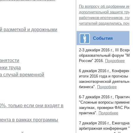
По вопросу об одобрении ини
дополнительной защите труд
работников-ипотечников, гол
читателей разделились почт
ой разметкой и дорожными
События
2-3 декабря 2016 г., III Всеро
образовательный форум "Мо
анятости
России" 2016.
Подробнее
нки труда
6 декабря 2016 г., Конферен
на случай временной
итоги 2016 года и прогнозы н
законотворческой деятельнос
бизнеса".
Подробнее
6-7 декабря 2016 г., Практич
"Сложные вопросы применени
, только если они входят в
закупках, проверки ФАС Росс
практика".
Подробнее
иента в рамках программы
7 декабря 2016 г., Ежегодна
арбитражная конференция "Р