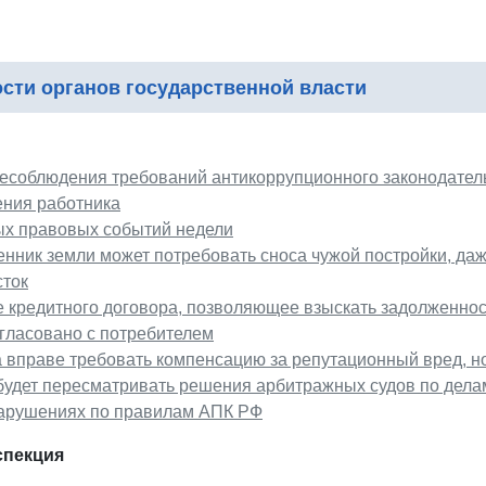
сти органов государственной власти
несоблюдения требований антикоррупционного законодатель
ения работника
ых правовых событий недели
нник земли может потребовать сноса чужой постройки, да
сток
 кредитного договора, позволяющее взыскать задолженност
гласовано с потребителем
вправе требовать компенсацию за репутационный вред, но
будет пересматривать решения арбитражных судов по дела
арушениях по правилам АПК РФ
спекция