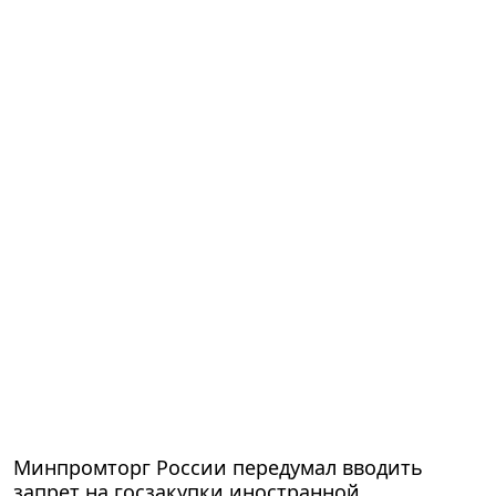
Минпромторг России передумал вводить
запрет на госзакупки иностранной
медтехники