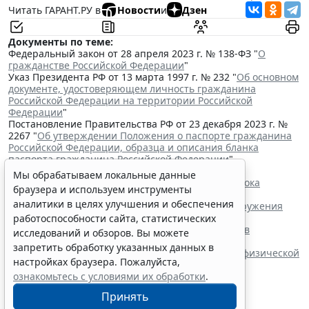
Читать ГАРАНТ.РУ в
Новости
и
Дзен
Документы по теме:
Федеральный закон от 28 апреля 2023 г. № 138-ФЗ "
О
гражданстве Российской Федерации
"
Указ Президента РФ от 13 марта 1997 г. № 232 "
Об основном
документе, удостоверяющем личность гражданина
Российской Федерации на территории Российской
Федерации
"
Постановление Правительства РФ от 23 декабря 2023 г. №
2267 "
Об утверждении Положения о паспорте гражданина
Российской Федерации, образца и описания бланка
паспорта гражданина Российской Федерации
"
Читайте также:
Мы обрабатываем локальные данные
Владимир Путин подписал закон о продлении срока
браузера и используем инструменты
действия "гаражной амнистии"
аналитики в целях улучшения и обеспечения
Минюст России разработал проект о сроке обнаружения
недостатков товара
работоспособности сайта, статистических
Правила формирования наблюдательных советов
исследований и обзоров. Вы можете
автономных учреждений обновили
запретить обработку указанных данных в
В РФ определены коды агрегатного состояния и физической
настройках браузера. Пожалуйста,
формы видов отходов
ознакомьтесь с условиями их обработки
.
Принять