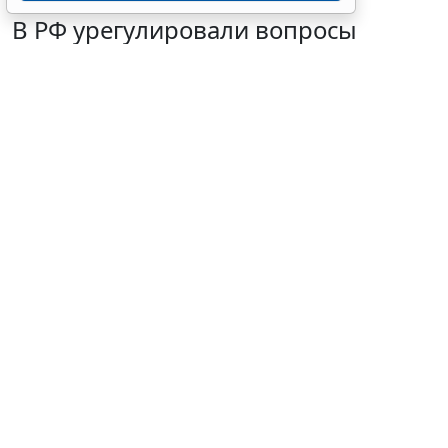
В РФ урегулировали вопросы
использования с/х земель для
сельского туризма
7 августа 2026 16:18
Общество
© buccaneer / Фотобанк 123RF.com
Перевод участка из земель с/х назначения, не