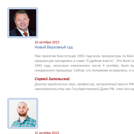
16 октября 2013
Новый Верховный суд
При принятии Конституции 1993 года роль прокуратуры по Конс
прокуратуре находились в главе "Судебная власть". Это было 
1993 года, несколько измененного после 4 октября, было в
генерального прокурора. Сейчас это положение исправлено, и 
Сергей Запольский
,
Доктор юридических наук, профессор, заслуженный юрист РФ
законодательству при Государственной Думе РФ, член диссе
11 октября 2013