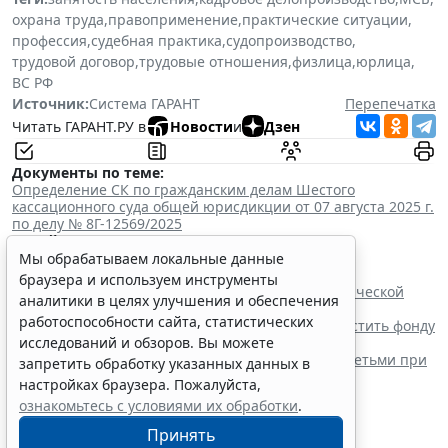
охрана труда
,
правоприменение
,
практические ситуации
,
профессия
,
судебная практика
,
судопроизводство
,
трудовой договор
,
трудовые отношения
,
физлица
,
юрлица
,
ВС РФ
Источник:
Система ГАРАНТ
Перепечатка
Читать ГАРАНТ.РУ в
Новости
и
Дзен
Документы по теме:
Определение СК по гражданским делам Шестого
кассационного суда общей юрисдикции от 07 августа 2025 г.
по делу № 8Г-12569/2025
Читайте также:
Суд поддержал снижение работнику премии к
Мы обрабатываем локальные данные
профессиональному празднику
браузера и используем инструменты
Суд поддержал увольнение за пересылку коммерческой
аналитики в целях улучшения и обеспечения
тайны на личную почту
работоспособности сайта, статистических
Верховный Суд РФ заставил работодателя возместить фонду
исследований и обзоров. Вы можете
переплату пособия
КС РФ не изменил подход по допуску к работе с детьми при
запретить обработку указанных данных в
прошлой судимости
настройках браузера. Пожалуйста,
ознакомьтесь с условиями их обработки
.
Принять