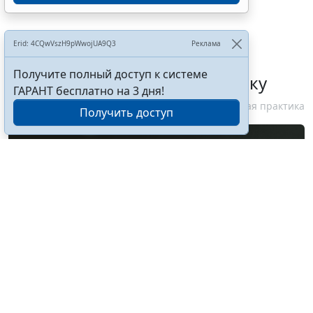
Суд поддержал снижение
Erid: 4CQwVszH9pWwojUA9Q3
Реклама
работнику премии к
Получите полный доступ к системе
профессиональному празднику
ГАРАНТ бесплатно на 3 дня!
6 августа 2026 10:58
Судебная практика
Получить доступ
© tendo23 / Фотобанк 123RF.com