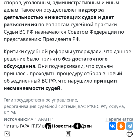
споров, уголовным, административным и иным
делам. Также он осуществляет
надзор за
деятельностью нижестоящих судов
и
дает
разъяснения
по вопросам судебной практики.
Судьи ВС РФ назначаются Советом Федерации по
представлению Президента РФ.
Критики судебной реформы утверждали, что данное
решение было принято
без достаточного
обсуждения
. Они подчеркивали, что судьям
пришлось проходить процедуру отбора в новый
объединенный ВС РФ, что нарушило
принцип
несменяемости судей
.
Теги:
государственное управление
,
реорганизация судебной системы
,
ВАС РФ
,
ВС РФ
,
Госдума
,
КС РФ
Источник:
ИА "ГАРАНТ"
Перепечатка
Читать ГАРАНТ.РУ в
Новости
и
Дзен