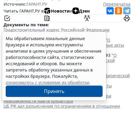
Источник:
ГАРАНТ.РУ
Перепечатка
Читать ГАРАНТ.РУ в
Новости
и
Дзен
Документы по теме:
Градостроительный кодекс Российской Федерации
Земельный кодекс Российской Федерации
Мы обрабатываем локальные данные
Федеральный закон от 5 апреля 2021 г. № 79-ФЗ "
О
браузера и используем инструменты
внесении изменений в отдельные законодательные акты
Российской Федерации
"
аналитики в целях улучшения и обеспечения
Федеральный закон от 25 октября 2001 г. № 137-ФЗ "
О
работоспособности сайта, статистических
введении в действие Земельного кодекса Российской
исследований и обзоров. Вы можете
Федерации
"
запретить обработку указанных данных в
Читайте также:
В РФ определены коды агрегатного состояния и физической
настройках браузера. Пожалуйста,
формы видов отходов
ознакомьтесь с условиями их обработки
.
Порядок определения уровней физической защиты
Принять
радиационных объектов уточнили
Долг можно погасить через депозит нотариуса при
невозможности найти кредитора
ЦБ РФ дал разъяснения по ограничениям в отношении
вкладов иностранных кредиторов