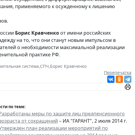
скания, применяемого к осужденному к лишению
вов.
России
Борис Кравченко
от имени российских
ежду на то, что они станут новым импульсом в
дателей о необходимости максимальной реализации
енительной практике РФ.
нительная система
,
СПЧ
,
Борис Кравченко
Перепечатка
сти по теме:
Разработаны меры по защите лиц предпенсионного
возраста от сокращений
– ИА "ГАРАНТ", 2 июля 2014 г.
Утвержден план реализации мероприятий по