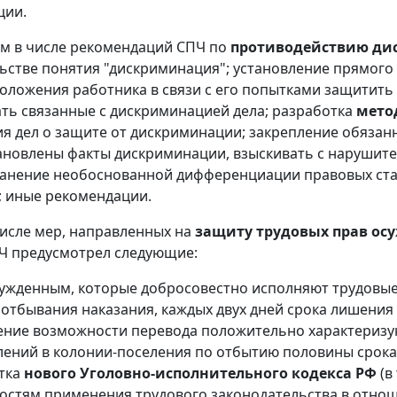
ции.
тим в числе рекомендаций СПЧ по
противодействию д
ьстве понятия "дискриминация"; установление прямого
оложения работника в связи с его попытками защитить 
ть связанные с дискриминацией дела; разработка
мето
я дел о защите от дискриминации; закрепление обязан
ановлены факты дискриминации, взыскивать с нарушит
ранение необоснованной дифференциации правовых ста
 иные рекомендации.
числе мер, направленных на
защиту трудовых прав ос
Ч предусмотрел следующие:
сужденным, которые добросовестно исполняют трудовы
 отбывания наказания, каждых двух дней срока лишения 
ение возможности перевода положительно характеризу
лений в колонии-поселения по отбытию половины срока
тка
нового Уголовно-исполнительного кодекса РФ
(в
остям применения трудового законодательства в отно