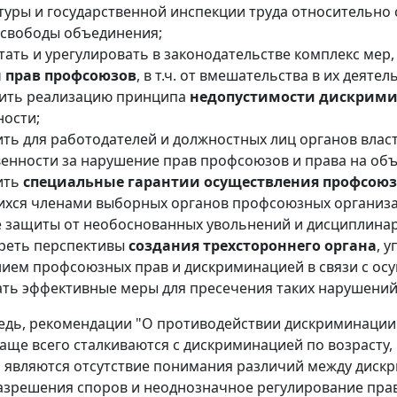
туры и государственной инспекции труда относительно
 свободы объединения;
тать и урегулировать в законодательстве комплекс мер
 прав профсоюзов
, в т.ч. от вмешательства в их деяте
ить реализацию принципа
недопустимости дискрим
ности;
ить для работодателей и должностных лиц органов вла
венности за нарушение прав профсоюзов и права на об
ить
специальные гарантии осуществления профсоюз
хся членами выборных органов профсоюзных организац
е защиты от необоснованных увольнений и дисциплина
реть перспективы
создания трехстороннего органа
, 
ием профсоюзных прав и дискриминацией в связи с ос
ть эффективные меры для пресечения таких нарушений
едь, рекомендации "О противодействии дискриминации 
аще всего сталкиваются с дискриминацией по возрасту, 
являются отсутствие понимания различий между диск
азрешения споров и неоднозначное регулирование пра