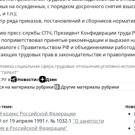
мых на осужденных, с порядком досрочного снятия взы
и т.п.);
тр ряда приказов, постановлений и сборников нормати
ю пресс-службы СПЧ, Президент Конфедерации труда 
поприветствовал принятые рекомендации и выразил над
иалоге с Правительством РФ и объединениями работо
ающих трудовых прав в законодательстве и правоприм
ловека
,
социальная сфера
,
трудовые отношения
,
уголовно-испол
 "ГАРАНТ"
.РУ в
Новости
и
Дзен
ся на материалы рубрики
Другие материалы рубрики
 теме:
Ново
й кодекс Российской Федерации
 от 19 апреля 1991 г. № 1032-1
"О занятости
ия в Российской Федерации"