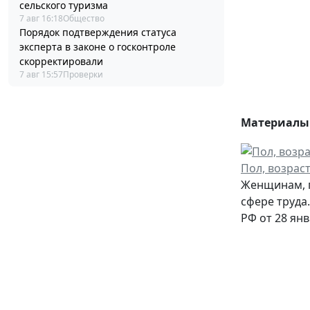
сельского туризма
7 авг 16:18
Общество
Порядок подтверждения статуса
эксперта в законе о госконтроле
скорректировали
7 авг 15:57
Проверки
Материалы 
Пол, возраст
Женщинам, п
сфере труда
РФ от 28 янв