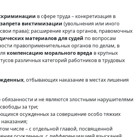
искриминации
в сфере труда – конкретизация в
запрета виктимизации
(увольнения или иного
свои права); расширение круга органов, правомочных
дических материалов для судей
по вопросам
ности правоприменительных органов по делам, в
еля
компенсацию морального вреда
в крупных
тусов различных категорий работников в трудовых
ужденных
, отбывающих наказание в местах лишения
е обязанности и не являются злостными нарушителями
свободы за три;
ющихся осужденных за совершение особо тяжких
 наказания;
 том числе – с отдельной главой, посвященной
шении осужденных, с дифференциацией взысканий,