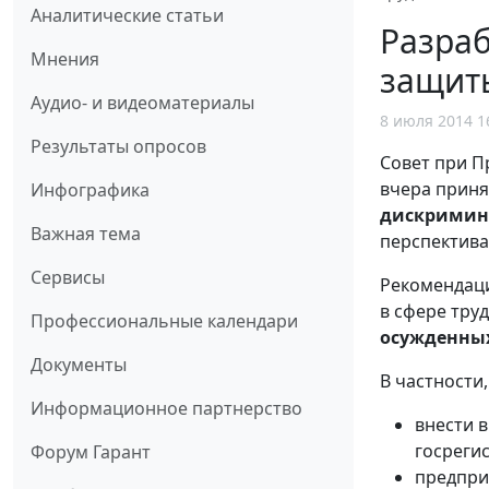
Аналитические статьи
Разра
Мнения
защиты
Аудио- и видеоматериалы
8 июля 2014 1
Результаты опросов
Совет при П
вчера прин
Инфографика
дискримина
Важная тема
перспектива
Сервисы
Рекомендаци
в сфере тру
Профессиональные календари
осужденны
Документы
В частности
Информационное партнерство
внести 
госреги
Форум Гарант
предпри