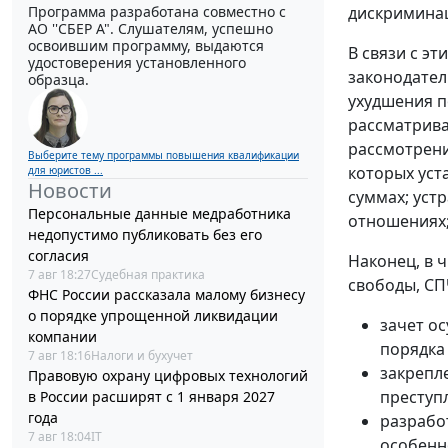
Программа разработана совместно с
дискримина
АО ''СБЕР А". Слушателям, успешно
освоившим программу, выдаются
В связи с э
удостоверения установленного
законодател
образца.
ухудшения п
рассматрива
рассмотрени
Выберите тему программы повышения квалификации
которых уст
для юристов ...
Новости
суммах; уст
Персональные данные медработника
отношениях;
недопустимо публиковать без его
согласия
Наконец, в 
7 авг 18:27
Судебная практика
свободы, СП
ФНС России рассказала малому бизнесу
о порядке упрощенной ликвидации
зачет о
компании
порядка
7 авг 18:16
Налоги и бухучет
закрепл
Правовую охрану цифровых технологий
преступ
в России расширят с 1 января 2027
года
разрабо
7 авг 18:04
IT
особенн