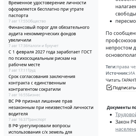
Временное удостоверение личности
налагае
оформляется бесплатно при утрате
свободы, 
паспорта
пересмо
7 авг 17:55
Общество
Финансовый порог для обязательного
По сообщени
аудита некоммерческих фондов
увеличили
профсоюзов 
7 авг 17:36
Налоги и бухучет
непростом д
С 1 февраля 2027 года заработает ГОСТ
основополаг
по психосоциальным рискам на
рабочем месте
Теги:
права че
7 авг 17:11
Труд
Источник:
ИА
Срок согласования заключения
Читать ГАРАНТ
контракта с единственным
Подписать
контрагентом сократили
7 авг 16:55
Бизнес
ВС РФ признал лишение прав
незаконным при неизвестной личности
Документы по
водителя
Трудово
7 авг 16:37
Транспорт
Закон РФ
В РФ урегулировали вопросы
населен
использования с/х земель для