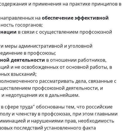
 содержания и применения на практике принципов в
, направленных на
обеспечение эффективной
льность госорганов;
инации
в связи с осуществлением профсоюзной
сти меры административной и уголовной
ъединение в профсоюзы;
ной деятельности
в отношении работников,
ий и не освобожденных от основной работы, в
рных взысканий;
уполномоченного рассматривать дела, связанные с
уществлением профсоюзной деятельности, и
 и недопущения их в дальнейшем.
в сфере труда" обоснованы тем, что российские
полу и членству в профсоюзах, при этом главными
риминацией и нарушениями прав, необходимость
вовых последствий установленного факта