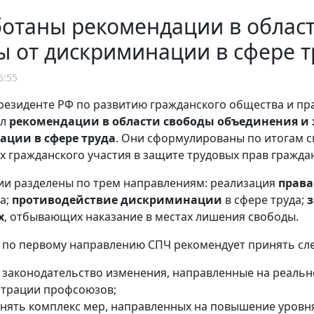
ботаны рекомендации в облас
 от дискриминации в сфере т
6:55
резиденте РФ по развитию гражданского общества и пра
ял
рекомендации в области свободы объединения и
ции в сфере труда
. Они сформулированы по итогам с
х гражданского участия в защите трудовых прав граждан
и разделены по трем направлениям: реализация
права
да;
противодействие дискриминации
в сфере труда;
з
х
, отбывающих наказание в местах лишения свободы.
, по первому направлению СПЧ рекомендует принять с
в законодательство изменения, направленные на реаль
страции профсоюзов;
нять комплекс мер, направленных на повышение уровня