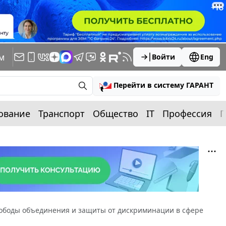
м
Войти
Eng
Перейти в систему ГАРАНТ
ование
Транспорт
Общество
IT
Профессия
П
вободы объединения и защиты от дискриминации в сфере