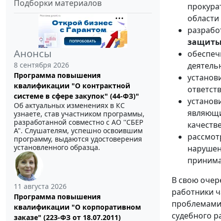
Подборки материалов
прокура
области
разрабо
защиты
Анонсы
обеспеч
8 сентября 2026
деятель
Программа повышения
установ
квалификации "О контрактной
ответст
системе в сфере закупок" (44-ФЗ)"
установ
Об актуальных изменениях в КС
являющи
узнаете, став участником программы,
разработанной совместно с АО ''СБЕР
качеств
А". Слушателям, успешно освоившим
рассмот
программу, выдаются удостоверения
установленного образца.
нарушен
принима
В свою очер
11 августа 2026
работники ч
Программа повышения
проблемами 
квалификации "О корпоративном
судебного р
заказе" (223-ФЗ от 18.07.2011)