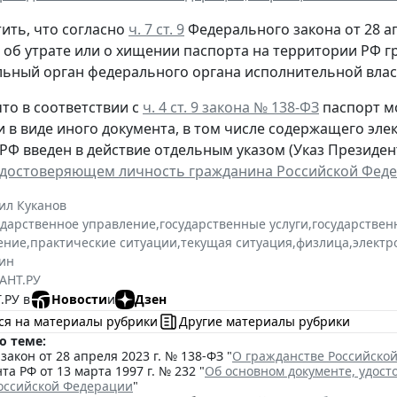
ить, что согласно
ч. 7 ст. 9
Федерального закона от 28 ап
, об утрате или о хищении паспорта на территории РФ 
ьный орган федерального органа исполнительной власт
то в соответствии с
ч. 4 ст. 9 закона № 138-ФЗ
паспорт м
и в виде иного документа, в том числе содержащего эл
РФ введен в действие отдельным указом (Указ Президента
удостоверяющем личность гражданина Российской Фед
ил Куканов
ударственное управление
,
государственные услуги
,
государствен
ение
,
практические ситуации
,
текущая ситуация
,
физлица
,
электр
ин
АНТ.РУ
.РУ в
Новости
и
Дзен
ся на материалы рубрики
Другие материалы рубрики
о теме:
акон от 28 апреля 2023 г. № 138-ФЗ "
О гражданстве Российско
та РФ от 13 марта 1997 г. № 232 "
Об основном документе, удос
оссийской Федерации
"