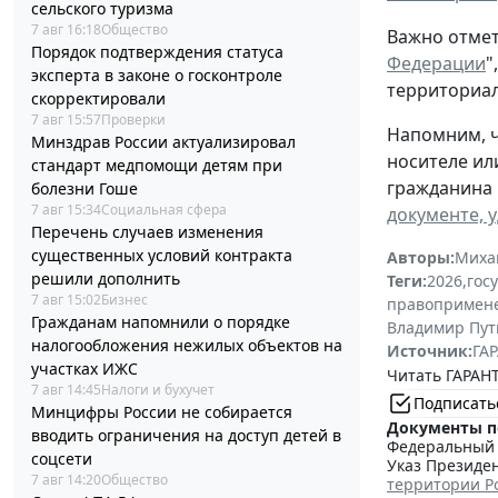
сельского туризма
7 авг 16:18
Общество
Важно отмет
Порядок подтверждения статуса
Федерации
"
эксперта в законе о госконтроле
территориал
скорректировали
7 авг 15:57
Проверки
Напомним, ч
Минздрав России актуализировал
носителе ил
стандарт медпомощи детям при
гражданина 
болезни Гоше
7 авг 15:34
Социальная сфера
документе, 
Перечень случаев изменения
существенных условий контракта
Авторы:
Миха
решили дополнить
Теги:
2026
,
гос
7 авг 15:02
Бизнес
правопримен
Гражданам напомнили о порядке
Владимир Пут
налогообложения нежилых объектов на
Источник:
ГАР
участках ИЖС
Читать ГАРАНТ
7 авг 14:45
Налоги и бухучет
Подписать
Минцифры России не собирается
Документы п
вводить ограничения на доступ детей в
Федеральный з
соцсети
Указ Президен
7 авг 14:20
Общество
территории Р