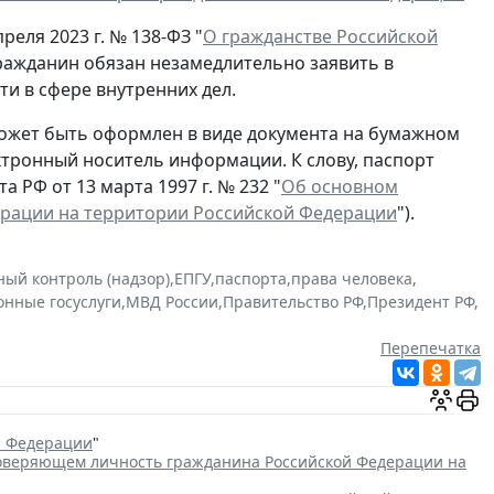
реля 2023 г. № 138-ФЗ "
О гражданстве Российской
гражданин обязан незамедлительно заявить в
и в сфере внутренних дел.
ожет быть оформлен в виде документа на бумажном
ектронный носитель информации. К слову, паспорт
 РФ от 13 марта 1997 г. № 232 "
Об основном
ерации на территории Российской Федерации
").
ный контроль (надзор)
,
ЕПГУ
,
паспорта
,
права человека
,
онные госуслуги
,
МВД России
,
Правительство РФ
,
Президент РФ
,
Перепечатка
й Федерации
"
товеряющем личность гражданина Российской Федерации на