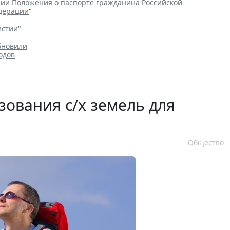
ии Положения о паспорте гражданина Российской
едерации
"
истии"
бновили
одов
зования с/х земель для
Общество