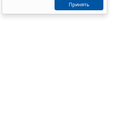
экзамена
Принять
7 авг 12:15
Образование
Перевод уча
объектов (з
документаци
(
Федеральный
Предусмотре
5 га, площад
территории 