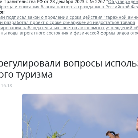
 Правительства РФ от 23 декабря 2023 г. № 2267 "
Об утвержден
бразца и описания бланка паспорта гражданина Российской Ф
е:
ин подписал закон о продлении срока действия "гаражной амн
и разработал проект о сроке обнаружения недостатков товара
ирования наблюдательных советов автономных учреждений о
ены коды агрегатного состояния и физической формы видов отх
регулировали вопросы исполь
ого туризма
 16:18