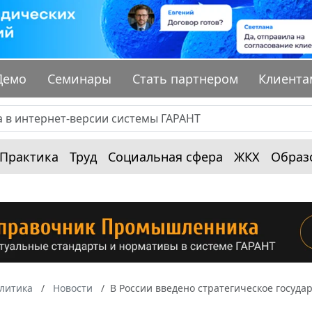
Демо
Семинары
Стать партнером
Клиента
Практика
Труд
Социальная сфера
ЖКХ
Образ
алитика
Новости
В России введено стратегическое госуд