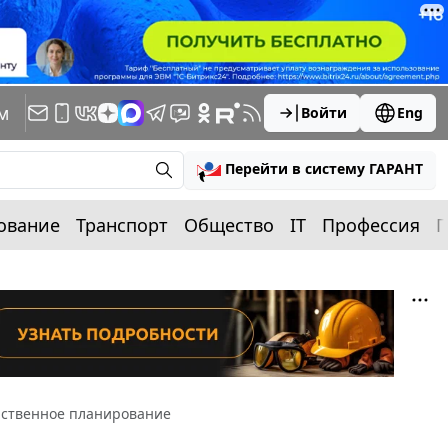
м
Войти
Eng
Перейти в систему ГАРАНТ
ование
Транспорт
Общество
IT
Профессия
П
арственное планирование