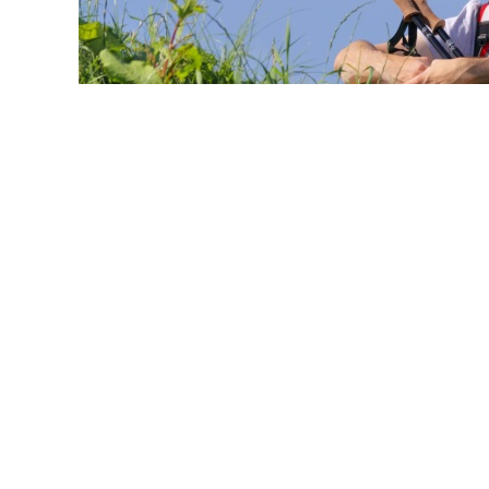
© buccaneer / Фотобанк 1
стка из земель с/х назначения, не относящихся к землям
емли рекреационного назначения) для строительства о
и по планировке территории без принятия акта о перево
 закон от 4 августа 2026 г. № 320-ФЗ
).
ны условия создания объектов инфраструктуры для сел
ь застройки – 2,5 тыс. кв. м, расстояние до производст
должна быть согласована с Минсельхозом России.