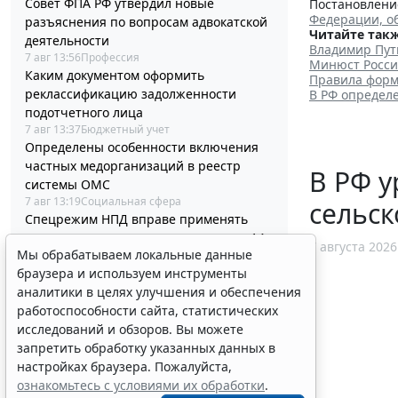
Совет ФПА РФ утвердил новые
Постановление
Федерации, о
разъяснения по вопросам адвокатской
Читайте такж
деятельности
Владимир Пут
7 авг 13:56
Профессия
Минюст Росси
Каким документом оформить
Правила форм
реклассификацию задолженности
В РФ определ
подотчетного лица
7 авг 13:37
Бюджетный учет
Определены особенности включения
частных медорганизаций в реестр
В РФ у
системы ОМС
7 авг 13:19
Социальная сфера
сельск
Спецрежим НПД вправе применять
несовершеннолетние в возрасте от 14
7 августа 2026
Мы обрабатываем локальные данные
до 18 лет
браузера и используем инструменты
7 авг 12:58
Налоги и бухучет
При госрегистрации судна определят
аналитики в целях улучшения и обеспечения
соответствие идентифицирующим
работоспособности сайта, статистических
признакам
исследований и обзоров. Вы можете
7 авг 12:34
Транспорт
запретить обработку указанных данных в
В Госдуме предложили заменить ЕГЭ
настройках браузера. Пожалуйста,
аттестацией в форме государственного
ознакомьтесь с условиями их обработки
.