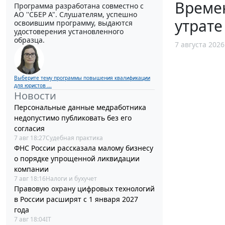
Време
Программа разработана совместно с
АО ''СБЕР А". Слушателям, успешно
утрате
освоившим программу, выдаются
удостоверения установленного
образца.
7 августа 2026
Выберите тему программы повышения квалификации
для юристов ...
Новости
Персональные данные медработника
недопустимо публиковать без его
согласия
7 авг 18:27
Судебная практика
ФНС России рассказала малому бизнесу
о порядке упрощенной ликвидации
компании
7 авг 18:16
Налоги и бухучет
Правовую охрану цифровых технологий
в России расширят с 1 января 2027
года
7 авг 18:04
IT