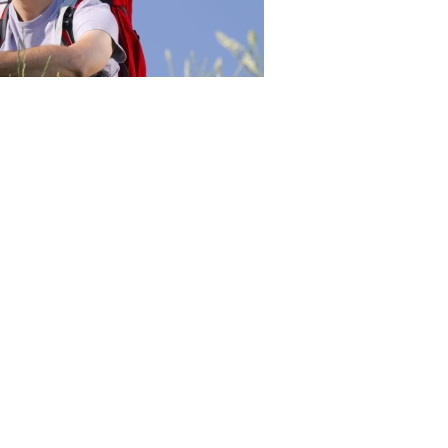
23RF.com
 с/х угодий, в земли особо охраняемых территорий и
бъектов сельского туризма разрешен на основании
де такого участка из одной категории в другую
ьского туризма. Размер участка не должен превышать
венных объектов – 5 км. Документация по планировке