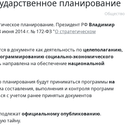
осударственное планирование
Общество
егическое планирование. Президент РФ
Владимир
июня 2014 г. № 172-ФЗ "
О стратегическом
ся в документе как деятельность по
целеполаганию,
рограммированию социально-экономического
ть направлена на обеспечение
национальной
ого планирования будут приниматься программы
на
ма составления, выполнения и контроля программ
ься с учетом ранее принятых документов
 подлежат
официальному опубликованию
.
ую тайну.