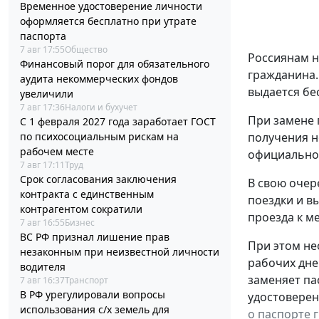
Временное удостоверение личности
оформляется бесплатно при утрате
паспорта
7 авг 17:55
Общество
Россиянам н
Финансовый порог для обязательного
гражданина.
аудита некоммерческих фондов
выдается бе
увеличили
7 авг 17:36
Налоги и бухучет
При замене 
С 1 февраля 2027 года заработает ГОСТ
получения н
по психосоциальным рискам на
рабочем месте
официальном
7 авг 17:11
Труд
Срок согласования заключения
В свою очер
контракта с единственным
поездки и в
контрагентом сократили
проезда к ме
7 авг 16:55
Бизнес
ВС РФ признал лишение прав
При этом не
незаконным при неизвестной личности
рабочих дне
водителя
заменяет па
7 авг 16:37
Транспорт
В РФ урегулировали вопросы
удостоверен
использования с/х земель для
о паспорте 