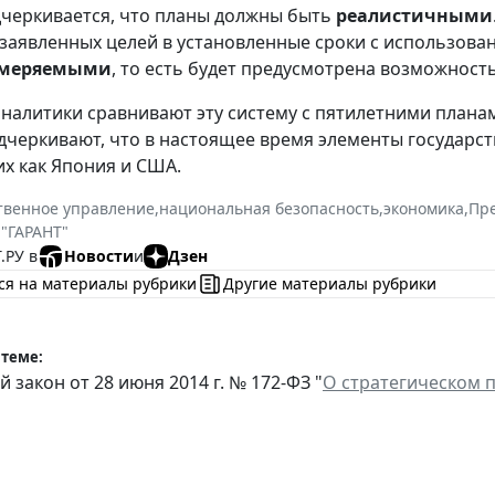
дчеркивается, что планы должны быть
реалистичными
заявленных целей в установленные сроки с использова
меряемыми
, то есть будет предусмотрена возможност
налитики сравнивают эту систему с пятилетними планам
дчеркивают, что в настоящее время элементы государс
их как Япония и США.
твенное управление
,
национальная безопасность
,
экономика
,
Пр
 "ГАРАНТ"
.РУ в
Новости
и
Дзен
ся на материалы рубрики
Другие материалы рубрики
 теме:
 закон от 28 июня 2014 г. № 172-ФЗ "
О стратегическом 