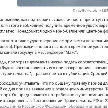
© ilixe48 / Фотобанк 123
апомнили, как подтвердить свою личность при отсутст
 Для этого необходимо получить временное удостовере
сплатно. Понадобится одно черно-белое или цветное фот
паспорта такое удостоверение оформляется по желанию 
ового). При выдаче нового паспорта временное удостов
 канале госуслуг в мессенджере "Макс".
едь, при утрате документа нужно подать соответствующ
ы будете восстанавливать его при возвращении – време
сту жительства", – разъясняется в публикации. Срок дей
обходимо учитывать, что по общему правилу период д
й со дня приема заявления в отделении министерства. 
спорт. Он предъявляется по требованию уполномоченн
ии закреплены в Постановлении Правительства РФ от 23 
гражданина Российской Федерации, образца и описания