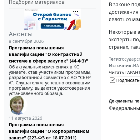
Подборки материалов
В законе по
достижения 
являться
из
Некоторые а
Анонсы
эксперты по
8 сентября 2026
странах, так
Программа повышения
квалификации "О контрактной
Теги:
государс
системе в сфере закупок" (44-ФЗ)"
Источник:
ИА
Об актуальных изменениях в КС
узнаете, став участником программы,
Читать ГАРАНТ
разработанной совместно с АО ''СБЕР
Подписать
А". Слушателям, успешно освоившим
программу, выдаются удостоверения
установленного образца.
Документы по
Федеральный
11 августа 2026
Программа повышения
квалификации "О корпоративном
заказе" (223-ФЗ от 18.07.2011)