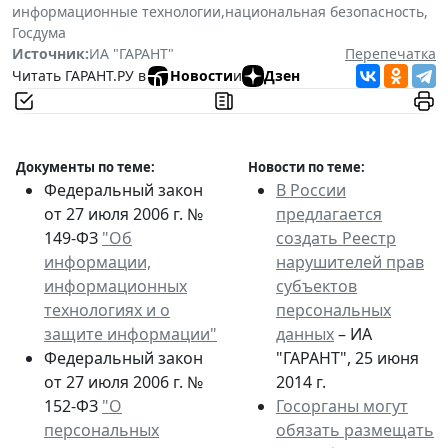
информационные технологии
,
национальная безопасность
,
Госдума
Источник:
ИА "ГАРАНТ"
Перепечатка
Читать ГАРАНТ.РУ в
Новости
и
Дзен
Документы по теме:
Новости по теме:
Федеральный закон
В России
от 27 июля 2006 г. №
предлагается
149-ФЗ
"Об
создать Реестр
информации,
нарушителей прав
информационных
субъектов
технологиях и о
персональных
защите информации"
данных
– ИА
Федеральный закон
"ГАРАНТ", 25 июня
от 27 июля 2006 г. №
2014 г.
152-ФЗ
"О
Госорганы могут
персональных
обязать размещать