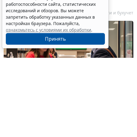
счетов за границей
работоспособности сайта, статистических
исследований и обзоров. Вы можете
6 августа 2026 18:27
Налоги и бухучет
запретить обработку указанных данных в
настройках браузера. Пожалуйста,
ознакомьтесь с условиями их обработки
.
Принять
© / Фотобанк 123RF.com
Резиденты РФ (физлица, юрлица, ИП) обязаны
уведомлять налоговые органы об открытии
(закрытии) счетов (вкладов) в иностранных банках,
об изменении реквизитов этих счетов (вкладов).