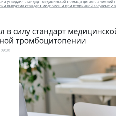
сии утвердил стандарт медицинской помощи детям с анемией 
сии выпустил стандарт медпомощи при вторичной глаукоме у 
л в силу стандарт медицинск
ной тромбоцитопении
 09:30