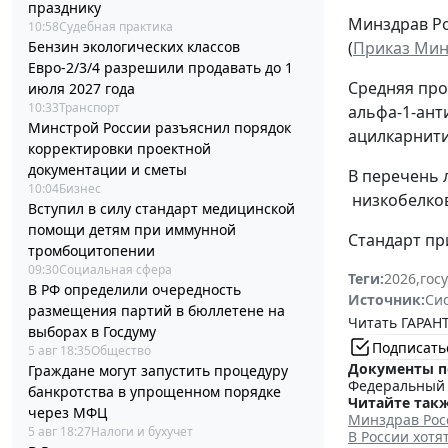
празднику
Минздрав Ро
10:58
Судебная практика
Бензин экологических классов
(
Приказ Минз
Евро-2/3/4 разрешили продавать до 1
Средняя про
июля 2027 года
10:33
Транспорт
альфа-1-ант
Минстрой России разъяснил порядок
ацилкарнити
корректировки проектной
документации и сметы
В перечень 
10:04
Бизнес
низкобелков
Вступил в силу стандарт медицинской
помощи детям при иммунной
Стандарт при
тромбоцитопении
09:30
Социальная сфера
Теги:
2026
,
гос
В РФ определили очередность
Источник:
Си
размещения партий в бюллетене на
Читать ГАРАНТ
выборах в Госдуму
Подписать
5 авг 18:35
Общество
Документы п
Граждане могут запустить процедуру
Федеральный з
банкротства в упрощенном порядке
Читайте такж
через МФЦ
Минздрав Рос
5 авг 18:27
Налоги и бухучет
В России хотя