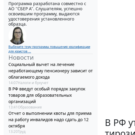
Программа разработана совместно с
АО ''СБЕР А". Слушателям, успешно
освоившим программу, выдаются
удостоверения установленного
образца.
Выберите тему программы повышения квалификации
для юристов ...
Новости
Социальный вычет на лечение
неработающему пенсионеру зависит от
облагаемого дохода
14:07
Налоги и бухучет
В РФ введут особый порядок закупок
товаров для образовательных
организаций
13:41
Образование
Отчет о выполнении квоты для приема
В РФ у
на работу инвалидов надо сдать до 12
октября
тироз
13:20
Труд