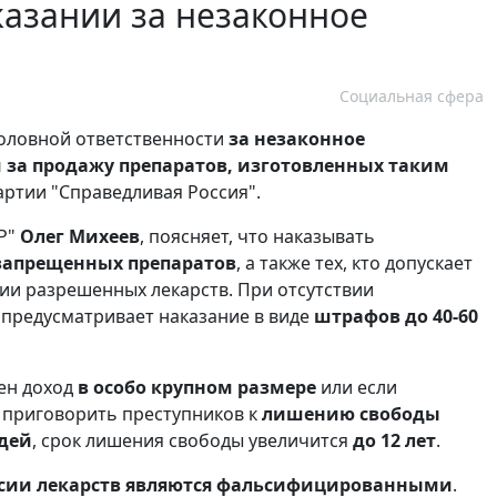
казании за незаконное
Социальная сфера
головной ответственности
за незаконное
и за продажу препаратов, изготовленных таким
артии "Справедливая Россия".
СР"
Олег Михеев
, поясняет, что наказывать
запрещенных препаратов
, а также тех, кто допускает
ии разрешенных лекарств. При отсутствии
 предусматривает наказание в виде
штрафов до 40-60
чен доход
в особо крупном размере
или если
т приговорить преступников к
лишению свободы
юдей
, срок лишения свободы увеличится
до 12 лет
.
ссии лекарств являются фальсифицированными
.