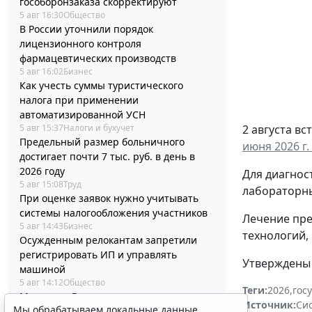
гособоронзаказа скорректируют
5 авг 16:30
Общество
В России уточнили порядок
лицензионного контроля
фармацевтических производств
5 авг 16:02
Бизнес
Как учесть суммы туристического
налога при применении
автоматизированной УСН
5 авг 15:37
Налоги и бухучет
2 августа в
Предельный размер больничного
июня 2026 г.
достигает почти 7 тыс. руб. в день в
2026 году
Для диагнос
5 авг 15:08
Труд
лабораторны
При оценке заявок нужно учитывать
системы налогообложения участников
Лечение пре
5 авг 14:43
Бизнес
технологий,
Осужденным релокантам запретили
регистрировать ИП и управлять
Утверждены 
машиной
5 авг 14:12
Общество
Теги:
2026
,
гос
Минздрав России выпустил стандарт
Источник:
Си
Мы обрабатываем локальные данные
медицинской помощи детям при