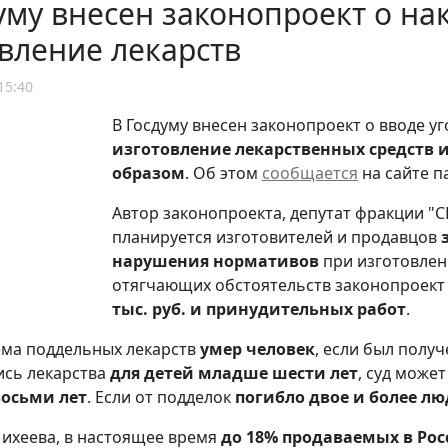
уму внесен законопроект о на
вление лекарств
15:40
В Госдуму внесен законопроект о вводе у
изготовление лекарственных средств 
образом
. Об этом
сообщается
на сайте п
Автор законопроекта, депутат фракции "
планируется изготовителей и продавцов
нарушения нормативов
при изготовлен
отягчающих обстоятельств законопроект
тыс. руб. и принудительных работ
.
ема поддельных лекарств
умер человек
, если был полу
ись лекарства
для детей младше шести лет
, суд може
восьми лет
. Если от подделок
погибло двое и более л
ихеева, в настоящее время
до 18% продаваемых в Ро