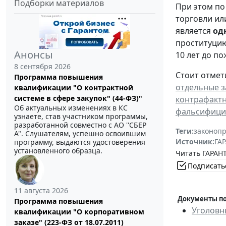
Подборки материалов
При этом по
торговли ил
является
од
проституцию
Анонсы
10 лет до п
8 сентября 2026
Стоит отмети
Программа повышения
отдельные з
квалификации "О контрактной
системе в сфере закупок" (44-ФЗ)"
контрафактн
Об актуальных изменениях в КС
фальсифици
узнаете, став участником программы,
разработанной совместно с АО ''СБЕР
Теги:
законоп
А". Слушателям, успешно освоившим
Источник:
ГАР
программу, выдаются удостоверения
установленного образца.
Читать ГАРАНТ
Подписать
11 августа 2026
Документы по
Программа повышения
Уголовн
квалификации "О корпоративном
заказе" (223-ФЗ от 18.07.2011)