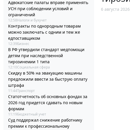
Адвокатские палаты вправе применять
УСН при соблюдении условий и
6 августа 2026
ограничений
12:58
Налоги и бухучет
Контракты по однородным товарам
можно заключать с одним и тем же
едпоставщиком
12:39
Бизнес
В РФ утвердили стандарт медпомощи
детям при наследственной
тирозинемии 1 типа
12:10
Социальная сфера
Скидку в 50% на эвакуацию машины
предложили ввести за быструю оплату
штрафа
11:44
Транспорт
Статотчетность об основных фондах за
2026 год придется сдавать по новым
формам
11:19
Бюджетный учет
Суд поддержал снижение работнику
премии к профессиональному