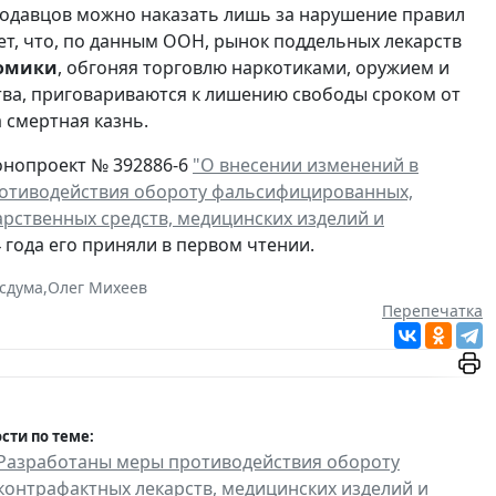
родавцов можно наказать лишь за нарушение правил
т, что, по данным ООН, рынок поддельных лекарств
номики
, обгоняя торговлю наркотиками, оружием и
тва, приговариваются к лишению свободы сроком от
 смертная казнь.
онопроект № 392886-6
"О внесении изменений в
ротиводействия обороту фальсифицированных,
рственных средств, медицинских изделий и
4 года его приняли в первом чтении.
осдума
,
Олег Михеев
Перепечатка
сти по теме:
Разработаны меры противодействия обороту
контрафактных лекарств, медицинских изделий и