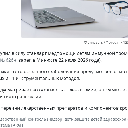
© annastills / Фотобанк 1
ступил в силу стандарт медпомощи детям иммунной тро
 № 626н
, зарег. в Минюсте 22 июля 2026 года).
тики этого орфанного заболевания предусмотрен осмотр
х и 11 инструментальных методов.
дусматривает возможность спленэктомии, в том числе 
 и гемотрансфузии.
перечни лекарственных препаратов и компонентов кро
ударственный контроль (надзор)
,
дети
,
защита детей
,
здравоохра
стема ГАРАНТ