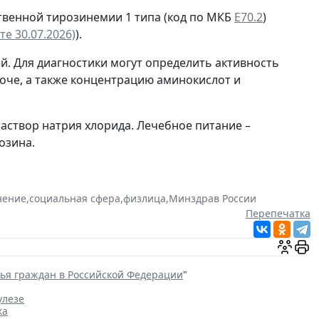
твенной тирозинемии 1 типа (код по МКБ
Е70.2
)
е 30.07.2026)
).
й. Для диагностики могут определить активность
моче, а также концентрацию аминокислот и
раствор натрия хлорида. Лечебное питание –
озина.
нение
,
социальная сфера
,
физлица
,
Минздрав России
Перепечатка
вья граждан в Российской Федерации
"
улезе
ка