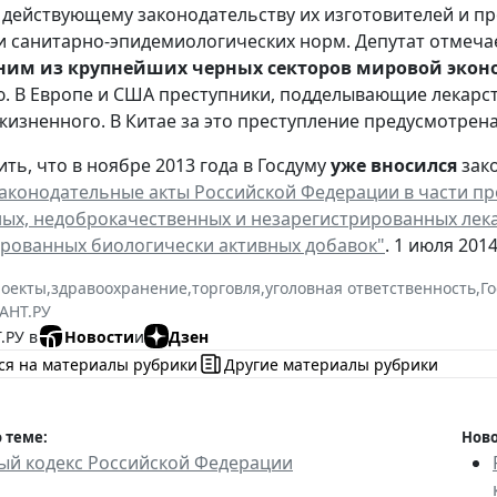
 действующему законодательству их изготовителей и п
и санитарно-эпидемиологических норм. Депутат отмечае
ним из крупнейших черных секторов мировой эко
. В Европе и США преступники, подделывающие лекарс
ожизненного. В Китае за это преступление предусмотрена
ть, что в ноябре 2013 года в Госдуму
уже вносился
зак
аконодательные акты Российской Федерации в части п
ых, недоброкачественных и незарегистрированных лека
рованных биологически активных добавок"
. 1 июля 201
роекты
,
здравоохранение
,
торговля
,
уголовная ответственность
,
Г
АНТ.РУ
.РУ в
Новости
и
Дзен
ся на материалы рубрики
Другие материалы рубрики
 теме:
Ново
ый кодекс Российской Федерации