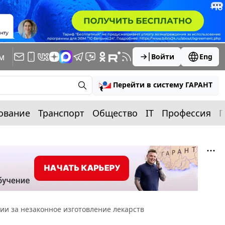
м
Войти
Eng
Перейти в систему ГАРАНТ
ование
Транспорт
Общество
IT
Профессия
П
нии за незаконное изготовление лекарств