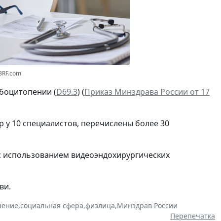
23RF.com
мбоцитопении (
D69.3
) (
Приказ Минздрава России от 17
 у 10 специалистов, перечислены более 30
с использованием видеоэндохирургических
ви.
нение
,
социальная сфера
,
физлица
,
Минздрав России
Перепечатка