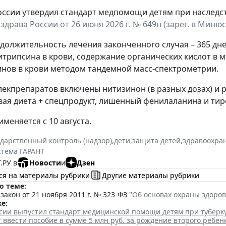
ссии утвердил стандарт медпомощи детям при наследс
драва России от 26 июня 2026 г. № 649н (зарег. в Минюст
должительность лечения законченного случая – 365 дне
итрипсина в крови, содержание органических кислот в 
нов в крови методом тандемной масс-спектрометрии.
лекпрепаратов включены нитизинон (в разных дозах) и 
ая диета + спецпродукт, лишенный фенилаланина и тир
меняется с 10 августа.
ударственный контроль (надзор)
,
дети
,
защита детей
,
здравоохра
стема ГАРАНТ
.РУ в
Новости
и
Дзен
ся на материалы рубрики
Другие материалы рубрики
о теме:
акон от 21 ноября 2011 г. № 323-ФЗ "
Об основах охраны здоро
е:
сии выпустил стандарт медицинской помощи детям при туберк
т ввести пособие в сумме 5 млн руб. за рождение второго ребен