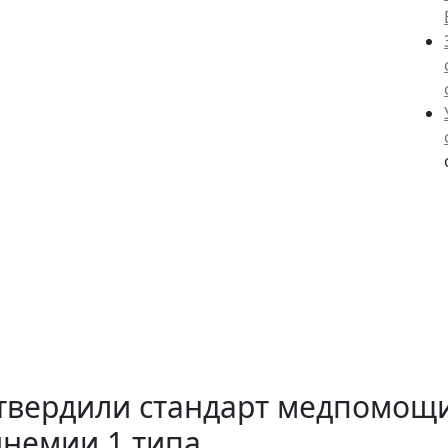
твердили стандарт медпомощи
инемии 1 типа