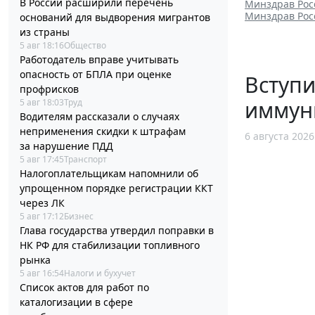
В России расширили перечень
Минздрав Рос
Минздрав Рос
оснований для выдворения мигрантов
из страны
5 авг 18:16
Общество
Работодатель вправе учитывать
опасность от БПЛА при оценке
Вступи
профрисков
иммун
5 авг 18:03
Труд
Водителям рассказали о случаях
неприменения скидки к штрафам
6 августа 2026
за нарушение ПДД
5 авг 17:45
Транспорт
Налогоплательщикам напомнили об
упрощенном порядке регистрации ККТ
через ЛК
5 авг 17:12
Бизнес
Глава государства утвердил поправки в
НК РФ для стабилизации топливного
рынка
5 авг 16:54
Налоги и бухучет
Список актов для работ по
каталогизации в сфере