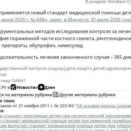
© yuragolub / Фотобанк 1
а применяется новый стандарт медицинской помощи дет
 июня 2026 г. № 648н, зарег. в Минюсте 30 июля 2026 года
трументальных методов исследования контроля за леч
фия пораженной части костного скелета, рентгеноденс
препараты, ибупрофен, нимесулид.
должительность лечения законченного случая – 365 дне
ударственный контроль (надзор)
,
дети
,
защита детей
,
здравоохра
сии
стема ГАРАНТ
.РУ в
Новости
и
Дзен
ся на материалы рубрики
Другие материалы рубрики
о теме:
акон от 21 ноября 2011 г. № 323-ФЗ "
Об основах охраны здоро
е:
ли стандарт медпомощи детям при наследственной тирозинеми
лу стандарт медицинской помощи детям при иммунной тромбоц
сии выпустил стандарт медицинской помощи детям при туберк
сии утвердил стандарт медицинской помощи детям с анемией 