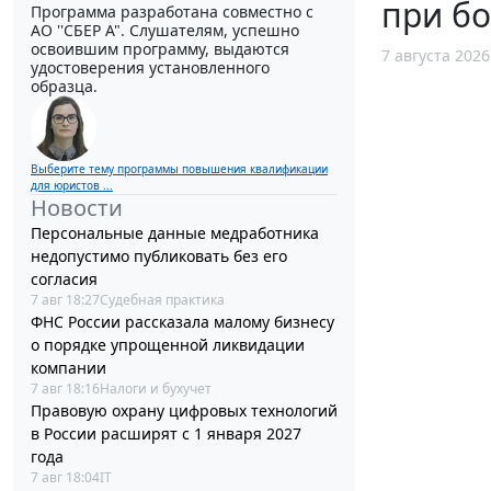
при б
Программа разработана совместно с
АО ''СБЕР А". Слушателям, успешно
освоившим программу, выдаются
7 августа 2026
удостоверения установленного
образца.
Выберите тему программы повышения квалификации
для юристов ...
Новости
Персональные данные медработника
недопустимо публиковать без его
согласия
7 авг 18:27
Судебная практика
ФНС России рассказала малому бизнесу
о порядке упрощенной ликвидации
компании
7 авг 18:16
Налоги и бухучет
Правовую охрану цифровых технологий
в России расширят с 1 января 2027
года
7 авг 18:04
IT