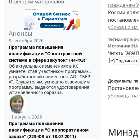
Подборки материалов
гражданам У
России дол
постановлен
убежища на
Анонсы
Теги:
миграци
8 сентября 2026
Источник:
ИА
Программа повышения
Читать ГАРАНТ
квалификации "О контрактной
системе в сфере закупок" (44-ФЗ)"
Подписать
Об актуальных изменениях в КС
узнаете, став участником программы,
разработанной совместно с АО ''СБЕР
Документы по
А". Слушателям, успешно освоившим
программу, выдаются удостоверения
Постановлен
установленного образца.
убежища на
11 августа 2026
Программа повышения
Минзд
квалификации "О корпоративном
заказе" (223-ФЗ от 18.07.2011)