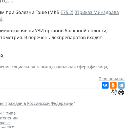
23RF.com
ям при болезни Гоше (МКБ
Е75.2
) (
Приказ Минздрава
)
.
ением включены УЗИ органов брюшной полости,
итометрия. В перечень лекпрепаратов входят
й.
нение
,
социальная защита
,
социальная сфера
,
физлица
,
Перепечатка
вья граждан в Российской Федерации
"
и 1 типа
итопении
улезе
при ХБП