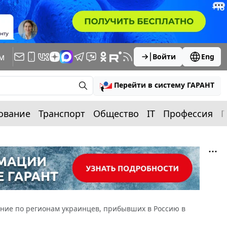
м
Войти
Eng
Перейти в систему ГАРАНТ
ование
Транспорт
Общество
IT
Профессия
П
ние по регионам украинцев, прибывших в Россию в