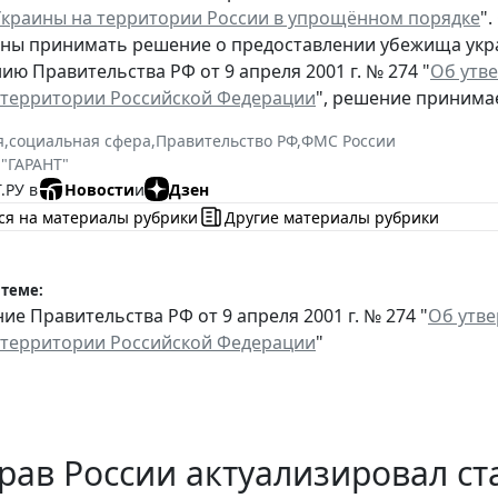
краины на территории России в упрощённом порядке
"
жны принимать решение о предоставлении убежища ук
ию Правительства РФ от 9 апреля 2001 г. № 274 "
Об утв
 территории Российской Федерации
", решение принима
я
,
социальная сфера
,
Правительство РФ
,
ФМС России
 "ГАРАНТ"
.РУ в
Новости
и
Дзен
ся на материалы рубрики
Другие материалы рубрики
 теме:
ие Правительства РФ от 9 апреля 2001 г. № 274 "
Об утв
 территории Российской Федерации
"
рав России актуализировал с