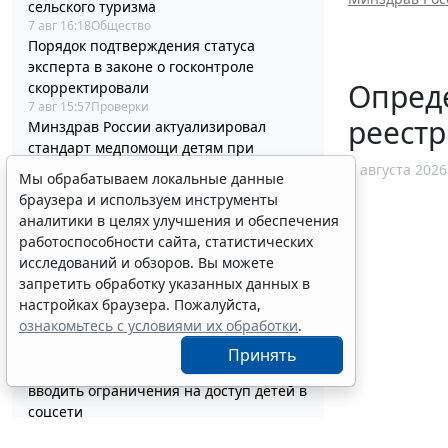
сельского туризма
7 авг 16:18
Общество
Порядок подтверждения статуса
эксперта в законе о госконтроле
Опред
скорректировали
7 авг 15:57
Проверки
реест
Минздрав России актуализировал
стандарт медпомощи детям при
болезни Гоше
7 августа 2026
Мы обрабатываем локальные данные
7 авг 15:34
Социальная сфера
браузера и используем инструменты
Перечень случаев изменения
аналитики в целях улучшения и обеспечения
существенных условий контракта
работоспособности сайта, статистических
решили дополнить
исследований и обзоров. Вы можете
7 авг 15:02
Бизнес
запретить обработку указанных данных в
Гражданам напомнили о порядке
настройках браузера. Пожалуйста,
налогообложения нежилых объектов на
ознакомьтесь с условиями их обработки
.
участках ИЖС
7 авг 14:45
Налоги и бухучет
Принять
Минцифры России не собирается
вводить ограничения на доступ детей в
соцсети
7 авг 14:20
Общество