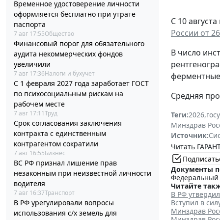
Временное удостоверение личности
оформляется бесплатно при утрате
С 10 август
паспорта
России от 26
7 авг 17:55
Общество
Финансовый порог для обязательного
В число инс
аудита некоммерческих фондов
рентгеногра
увеличили
7 авг 17:36
Налоги и бухучет
ферментные 
С 1 февраля 2027 года заработает ГОСТ
по психосоциальным рискам на
Средняя про
рабочем месте
7 авг 17:11
Труд
Теги:
2026
,
гос
Срок согласования заключения
Минздрав Рос
контракта с единственным
Источник:
Си
контрагентом сократили
Читать ГАРАНТ
7 авг 16:55
Бизнес
Подписать
ВС РФ признал лишение прав
Документы п
незаконным при неизвестной личности
Федеральный з
водителя
Читайте такж
7 авг 16:37
Транспорт
В РФ утверди
В РФ урегулировали вопросы
Вступил в си
Минздрав Рос
использования с/х земель для
Минздрав Рос