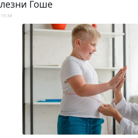
олезни Гоше
 15:34