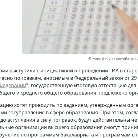
© tomoki1970 / Фотобанк 1
ии выступили с инициативой о проведении ГИА в стар
гласно поправкам, вносимым в Федеральный закон от 29 д
 Федерации
", государственную итоговую аттестацию д
бщего и среднего общего образования предложено орг
тацию хотят проводить по заданиям, утвержденным орг
и госуправление в сфере образования. При этом, согл
до вступления в силу поправок, будут действительны че
ьные организации высшего образования смогут приним
бучение по программам бакалавриата и программам сп