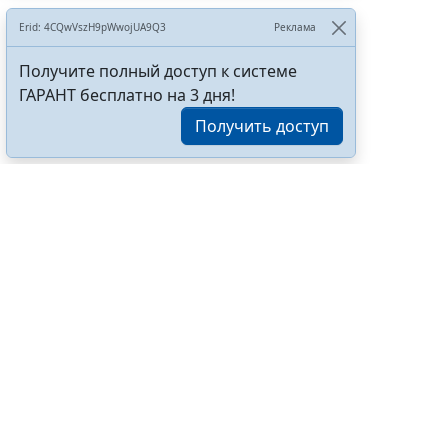
Erid: 4CQwVszH9pWwojUA9Q3
Реклама
Получите полный доступ к системе
ГАРАНТ бесплатно на 3 дня!
Получить доступ
С
1 октября
До 30 сентя
являются о
июля 2025 г.