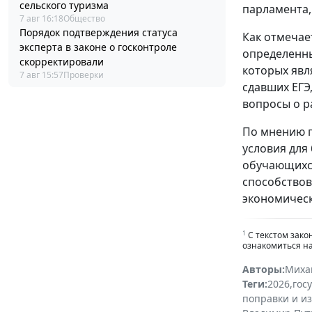
сельского туризма
парламента,
7 авг 16:18
Общество
Порядок подтверждения статуса
Как отмечае
эксперта в законе о госконтроле
определенны
скорректировали
которых явл
7 авг 15:57
Проверки
сдавших ЕГЭ
вопросы о р
По мнению п
условия для
обучающихся
способствов
экономическ
1
С текстом зако
ознакомиться н
Авторы:
Миха
Теги:
2026
,
гос
поправки и и