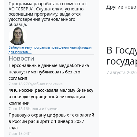
Программа разработана совместно с
Другие ново
АО ''СБЕР А". Слушателям, успешно
освоившим программу, выдаются
удостоверения установленного
образца.
В Госд
Выберите тему программы повышения квалификации
для юристов ...
Новости
госуда
Персональные данные медработника
недопустимо публиковать без его
7 августа 2026
согласия
7 авг 18:27
Судебная практика
ФНС России рассказала малому бизнесу
о порядке упрощенной ликвидации
компании
7 авг 18:16
Налоги и бухучет
Правовую охрану цифровых технологий
в России расширят с 1 января 2027
года
7 авг 18:04
IT