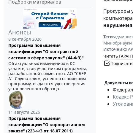
Подборки материалов
Прокуроры 
компьютерах
нарушения 
Анонсы
Теги:
админист
8 сентября 2026
Минобрнауки 
Программа повышения
Источник:
ГАР
квалификации "О контрактной
Читать ГАРАНТ
системе в сфере закупок" (44-ФЗ)"
Подписать
Об актуальных изменениях в КС
узнаете, став участником программы,
разработанной совместно с АО ''СБЕР
А". Слушателям, успешно освоившим
Документы по
программу, выдаются удостоверения
установленного образца.
Федераль
Кодекс 
Уголовн
11 августа 2026
Программа повышения
квалификации "О корпоративном
заказе" (223-ФЗ от 18.07.2011)