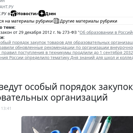
ин
АНТ.РУ
.РУ в
Новости
и
Дзен
ся на материалы рубрики
Другие материалы рубрики
о теме:
акон от 29 декабря 2012 г. № 273-ФЗ "
Об образовании в Росси
е:
собый порядок закупок товаров для образовательных организа
равили обновленные рекомендации по организации внеурочно
 правил поступления в техникумы продлили до 1 сентября 2032
ия России определило тематику Дня знаний для школ и колле
ведут особый порядок закупок
овательных организаций
 13:41