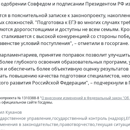
 одобрении Совфедом и подписании Президентом РФ изм
тся в пояснительной записке к законопроекту, накопле
х сложностей. "Подготовка к ЕГЭ во многих случаях тре
яются дорогостоящими и доступны не всем семьям. Кро
, сталкивается с высокой конкуренцией со стороны поб
авенстве условий поступления", – отметили в госоргане.
арламентариев, принятие поправок позволит улучшить
 более глубокого освоения образовательных программ,
 и обеспечить более объективную оценку результатов о
ать повышению качества подготовки специалистов, нео
ого развития Российской Федерации", – подчеркнули в 
нопроекта № 1310388-8 "
О внесении изменений в Федеральный закон "Об
а официальном сайте Госдумы.
ил Куканов
ударственное управление
,
государственный контроль (надзор)
,
Е
зменения в законодательстве
,
правотворчество
,
текущая ситуац