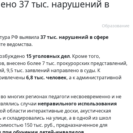
ено 37 тыс. нарушений в
Образование
атура РФ выявила
37 тыс. нарушений в сфере
те ведомства.
возбуждено
15 уголовных дел
. Кроме того,
ов, внесено более 7 тыс. прокурорских представлений,
 9,5 тыс. заявлений направлено в суды. К
привлечены
6,8 тыс. человек
, а к административной
о во многих регионах педагоги несвоевременно и не
являлись случаи
неправильного использования
ой области интерактивные доски, акустическая
и складировались на улице, а в одной из школ
оимостью 150 тыс. руб., предназначенное для
я
при обучении детей-инвалидов
.