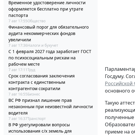
Временное удостоверение личности
оформляется бесплатно при утрате
паспорта
7 авг 17:55
Общество
Финансовый порог для обязательного
аудита некоммерческих фондов
увеличили
7 авг 17:36
Налоги и бухучет
С 1 февраля 2027 года заработает ГОСТ
по психосоциальным рискам на
рабочем месте
Парламентар
7 авг 17:11
Труд
Срок согласования заключения
Госдуму. Со
контракта с единственным
Российской
контрагентом сократили
основного о
7 авг 16:55
Бизнес
ВС РФ признал лишение прав
Такую аттес
незаконным при неизвестной личности
реализующим
водителя
полученные 
7 авг 16:37
Транспорт
Образовател
В РФ урегулировали вопросы
использования с/х земель для
приеме на о