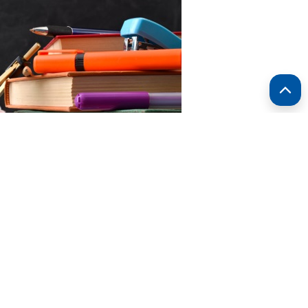
RF.com
ть на электронных площадках, операторами которых
нных в предусмотренный
Федеральным законом от 31
акупки товаров в соответствии с
ч. 12 ст. 93 Закона №