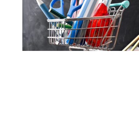
© davizro / Фотобанк 123
ст. 112 Закона № 44-ФЗ
будет дополнена чч. 78-86.
бря 2028 года включительно заказчики вправе проводи
ператоры посреднических цифровых платформ, включе
 № 289-ФЗ
реестр посреднических цифровых платформ, з