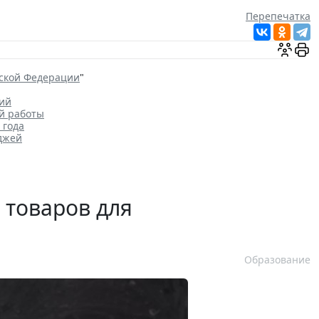
Перепечатка
йской Федерации
"
ций
й работы
 года
джей
 товаров для
Образование