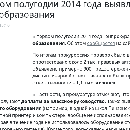
ом полугодии 2014 года выявл
 образования
15:10
В первом полугодии 2014 года Генпрокур
образования
. Об этом
сообщается
на сай
По итогам прокурорских проверок было 
опротестовано около 2 тыс. правовых акт
объявлено примерно 900 предостережений,
дисциплинарной ответственности были 
ответственности –
1,1 тыс. человек
.
В частности, в прокуратуре отмечают, чт
получают
доплаты за классное руководство
. Также вы
го оборудования
(например, в одной из школ Пензенск
етной принтер и компьютеры вообще не использовались 
края в течение года не использовалось оборудование ст
 горячего питания). Кроме того, допускались нарушени