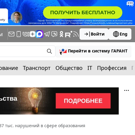
м
Войти
Eng
Перейти в систему ГАРАНТ
ование
Транспорт
Общество
IT
Профессия
П
 37 тыс. нарушений в сфере образования