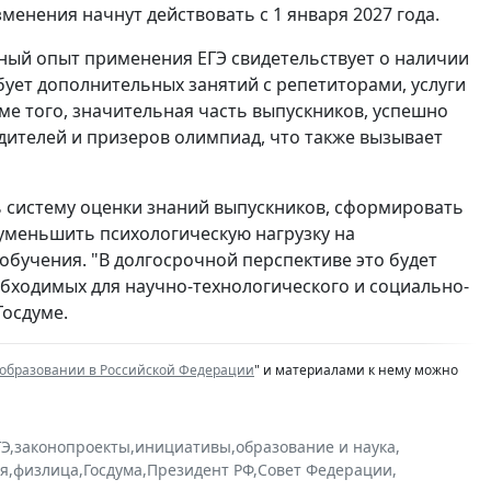
енения начнут действовать с 1 января 2027 года.
нный опыт применения ЕГЭ свидетельствует о наличии
бует дополнительных занятий с репетиторами, услуги
ме того, значительная часть выпускников, успешно
едителей и призеров олимпиад, что также вызывает
 систему оценки знаний выпускников, сформировать
 уменьшить психологическую нагрузку на
бучения. "В долгосрочной перспективе это будет
бходимых для научно-технологического и социально-
Госдуме.
 образовании в Российской Федерации
" и материалами к нему можно
ГЭ
,
законопроекты
,
инициативы
,
образование и наука
,
ия
,
физлица
,
Госдума
,
Президент РФ
,
Совет Федерации
,