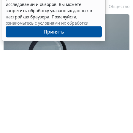
исследований и обзоров. Вы можете
7 августа 2026 17:55
Общество
запретить обработку указанных данных в
настройках браузера. Пожалуйста,
ознакомьтесь с условиями их обработки
.
Принять
© ilixe48 / Фотобанк 123RF.com
Россиянам напомнили, как подтвердить свою
личность при отсутствии основного документа для
идентификации гражданина. Для этого необходимо
получить временное удостоверение лично в
подразделении МВД России. Оно выдается