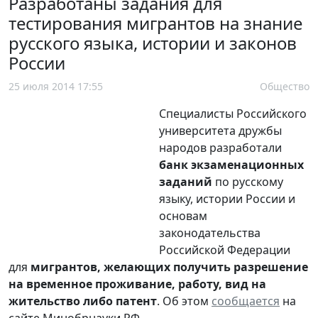
Разработаны задания для
тестирования мигрантов на знание
русского языка, истории и законов
России
25 июля 2014 17:55
Общество
Специалисты
Российского
университета дружбы
народов разработали
банк экзаменационных
заданий
по русскому
языку, истории России и
основам
законодательства
Российской Федерации
для
мигрантов, желающих получить
разрешение
на временное проживание, работу, вид на
жительство либо патент
. Об этом
сообщается
на
сайте Минобрнауки РФ.