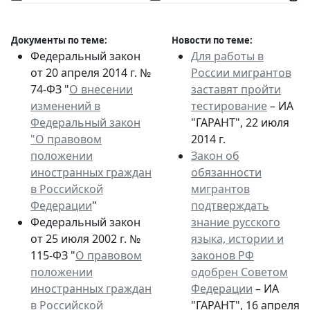
Документы по теме:
Новости по теме:
Федеральный закон
Для работы в
от 20 апреля 2014 г. №
России мигрантов
74-ФЗ "
О внесении
заставят пройти
изменений в
тестирование
– ИА
Федеральный закон
"ГАРАНТ", 22 июля
"О правовом
2014 г.
положении
Закон об
иностранных граждан
обязанности
в Российской
мигрантов
Федерации
"
подтверждать
Федеральный закон
знание русского
от 25 июля 2002 г. №
языка, истории и
115-ФЗ "
О правовом
законов РФ
положении
одобрен Советом
иностранных граждан
Федерации
– ИА
в Российской
"ГАРАНТ", 16 апреля