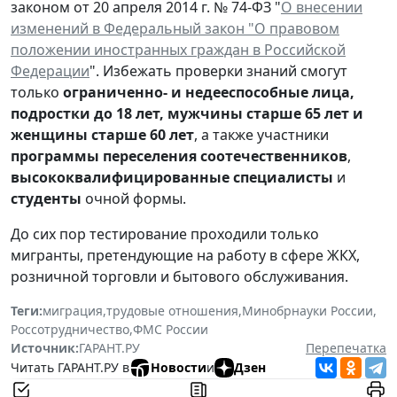
законом от 20 апреля 2014 г. № 74-ФЗ "
О внесении
изменений в Федеральный закон "О правовом
положении иностранных граждан в Российской
Федерации
". Избежать проверки знаний смогут
только
ограниченно- и недееспособные лица,
подростки до 18 лет, мужчины старше 65 лет и
женщины старше
60 лет
, а также участники
программы переселения соотечественников
,
высококвалифицированные специалисты
и
студенты
очной формы.
До сих пор тестирование проходили только
мигранты, претендующие на работу в сфере ЖКХ,
розничной торговли и бытового обслуживания.
Теги:
миграция
,
трудовые отношения
,
Минобрнауки России
,
Россотрудничество
,
ФМС России
Источник:
ГАРАНТ.РУ
Перепечатка
Читать ГАРАНТ.РУ в
Новости
и
Дзен