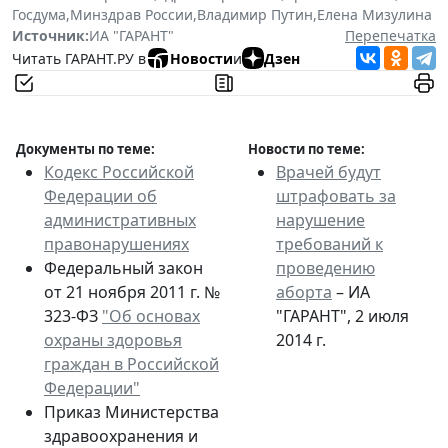
Госдума
,
Минздрав России
,
Владимир Путин
,
Елена Мизулина
Источник:
ИА "ГАРАНТ"
Перепечатка
Читать ГАРАНТ.РУ в
Новости
и
Дзен
Документы по теме:
Новости по теме:
Кодекс Российской
Врачей будут
Федерации об
штрафовать за
административных
нарушение
правонарушениях
требований к
Федеральный закон
проведению
от 21 ноября 2011 г. №
аборта
– ИА
323-ФЗ
"Об основах
"ГАРАНТ", 2 июля
охраны здоровья
2014 г.
граждан в Российской
Федерации"
Приказ Министерства
здравоохранения и