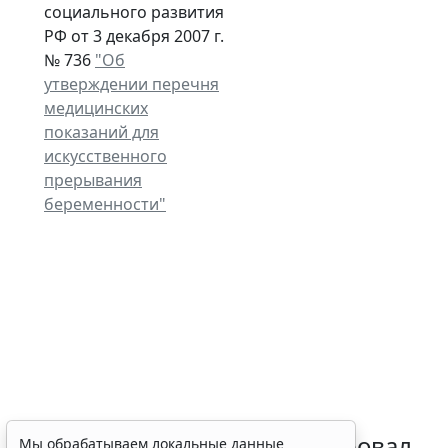
социального развития
РФ от 3 декабря 2007 г.
№ 736
"Об
утверждении перечня
медицинских
показаний для
искусственного
прерывания
беременности"
Минздрав России актуализировал
Мы обрабатываем локальные данные