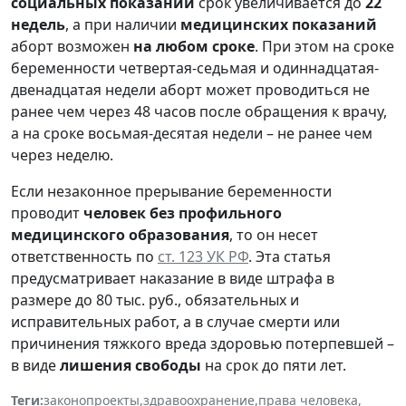
социальных показаний
срок увеличивается до
22
недель
, а при наличии
медицинских показаний
аборт возможен
на любом сроке
. При этом на сроке
беременности четвертая-седьмая и одиннадцатая-
двенадцатая недели аборт может проводиться не
ранее чем через 48 часов после обращения к врачу,
а на сроке восьмая-десятая недели – не ранее чем
через неделю.
Если незаконное прерывание беременности
проводит
человек без профильного
медицинского образования
, то он несет
ответственность по
ст. 123 УК РФ
. Эта статья
предусматривает наказание в виде штрафа в
размере до 80 тыс. руб., обязательных и
исправительных работ, а в случае смерти или
причинения тяжкого вреда здоровью потерпевшей –
в виде
лишения свободы
на срок до пяти лет.
Теги:
законопроекты
,
здравоохранение
,
права человека
,