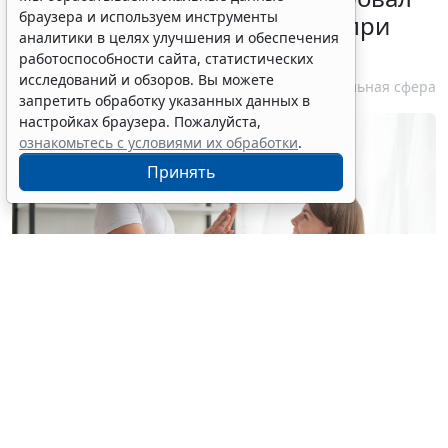
браузера и используем инструменты
стандарт медпомощи детям при
аналитики в целях улучшения и обеспечения
болезни Гоше
работоспособности сайта, статистических
исследований и обзоров. Вы можете
7 августа 2026 15:34
Социальная сфера
запретить обработку указанных данных в
настройках браузера. Пожалуйста,
ознакомьтесь с условиями их обработки
.
Принять
© yuragolub / Фотобанк 123RF.com
С 10 августа применяется новый стандарт
медицинской помощи детям при болезни Гоше (МКБ