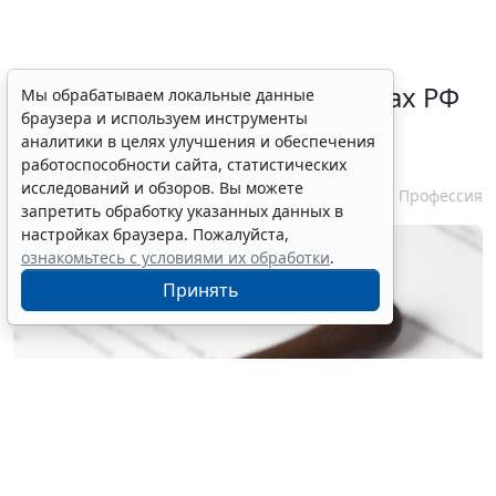
Нотариусам в новых субъектах РФ
Мы обрабатываем локальные данные
браузера и используем инструменты
зачтут в стаж работу на этих
аналитики в целях улучшения и обеспечения
территориях ранее
работоспособности сайта, статистических
исследований и обзоров. Вы можете
5 августа 2026 10:51
Профессия
запретить обработку указанных данных в
настройках браузера. Пожалуйста,
ознакомьтесь с условиями их обработки
.
Принять