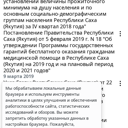
установлении величины прожиточного
минимума на душу населения и по
основным социально-демографическим
группам населения Республики Саха
(Якутия) за IV квартал 2018 года"
Постановление Правительства Республики
Саха (Якутия) от 5 февраля 2019 г. N 18 "Об
утверждении Программы государственных
гарантий бесплатного оказания гражданам
медицинской помощи в Республике Саха
Мы обрабатываем локальные данные
(Якутия) на 2019 год и на плановый период
браузера и используем инструменты
2020 и 2021 годов"
аналитики в целях улучшения и обеспечения
9 марта 2019
работоспособности сайта, статистических
Указ Главы Республики Саха (Якутия) от 22
исследований и обзоров. Вы можете
февраля 2019 г. N 385 "Об утверждении
запретить обработку указанных данных в
Порядка осуществления регионального
настройках браузера. Пожалуйста,
государственного контроля (надзора) в
ознакомьтесь с условиями их обработки
.
области долевого строительства
Принять
многоквартирных домов и (или) иных
объектов недвижимости на территории
Республики Саха (Якутия)"