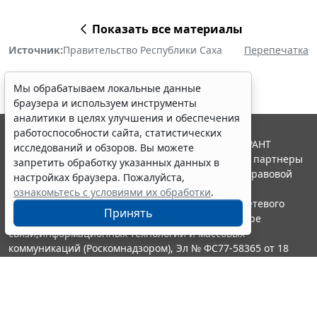
Показать все материалы
Источник:
Правительство Республики Саха
Перепечатка
Мы обрабатываем локальные данные
браузера и используем инструменты
аналитики в целях улучшения и обеспечения
работоспособности сайта, статистических
© ООО "НПП "ГАРАНТ-СЕРВИС", 2026. Система ГАРАНТ
исследований и обзоров. Вы можете
выпускается с 1990 года. Компания "Гарант" и ее партнеры
запретить обработку указанных данных в
являются участниками Российской ассоциации правовой
настройках браузера. Пожалуйста,
информации ГАРАНТ.
ознакомьтесь с условиями их обработки
.
Портал ГАРАНТ.РУ зарегистрирован в качестве сетевого
Принять
издания Федеральной службой по надзору в сфере
связи,информационных технологий и массовых
коммуникаций (Роскомнадзором), Эл № ФС77-58365 от 18
июня 2014 года.
16+
Контакты
8-800-200-88-88