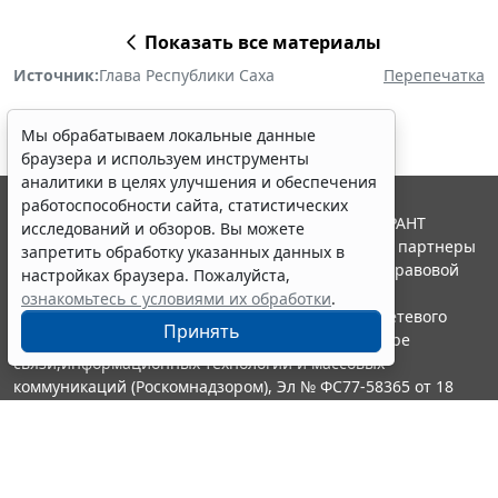
Показать все материалы
Источник:
Глава Республики Саха
Перепечатка
Мы обрабатываем локальные данные
браузера и используем инструменты
аналитики в целях улучшения и обеспечения
работоспособности сайта, статистических
© ООО "НПП "ГАРАНТ-СЕРВИС", 2026. Система ГАРАНТ
исследований и обзоров. Вы можете
выпускается с 1990 года. Компания "Гарант" и ее партнеры
запретить обработку указанных данных в
являются участниками Российской ассоциации правовой
настройках браузера. Пожалуйста,
информации ГАРАНТ.
ознакомьтесь с условиями их обработки
.
Портал ГАРАНТ.РУ зарегистрирован в качестве сетевого
Принять
издания Федеральной службой по надзору в сфере
связи,информационных технологий и массовых
коммуникаций (Роскомнадзором), Эл № ФС77-58365 от 18
июня 2014 года.
16+
Контакты
8-800-200-88-88