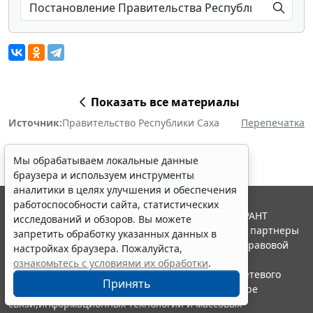
Показать все материалы
Источник:
Правительство Республики Саха
Перепечатка
Мы обрабатываем локальные данные
браузера и используем инструменты
аналитики в целях улучшения и обеспечения
работоспособности сайта, статистических
© ООО "НПП "ГАРАНТ-СЕРВИС", 2026. Система ГАРАНТ
исследований и обзоров. Вы можете
выпускается с 1990 года. Компания "Гарант" и ее партнеры
запретить обработку указанных данных в
являются участниками Российской ассоциации правовой
настройках браузера. Пожалуйста,
информации ГАРАНТ.
ознакомьтесь с условиями их обработки
.
Портал ГАРАНТ.РУ зарегистрирован в качестве сетевого
Принять
издания Федеральной службой по надзору в сфере
связи,информационных технологий и массовых