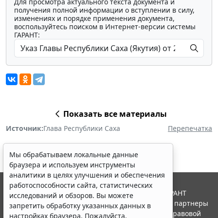
Для просмотра актуального текста документа и
получения полной информации о вступлении в силу,
изменениях и порядке применения документа,
воспользуйтесь поиском в Интернет-версии системы
ГАРАНТ:
Показать все материалы
Источник:
Глава Республики Саха
Перепечатка
Мы обрабатываем локальные данные
браузера и используем инструменты
аналитики в целях улучшения и обеспечения
работоспособности сайта, статистических
© ООО "НПП "ГАРАНТ-СЕРВИС", 2026. Система ГАРАНТ
исследований и обзоров. Вы можете
выпускается с 1990 года. Компания "Гарант" и ее партнеры
запретить обработку указанных данных в
являются участниками Российской ассоциации правовой
настройках браузера. Пожалуйста,