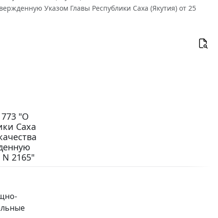
вержденную Указом Главы Республики Саха (Якутия) от 25
 773 "О
ики Саха
качества
жденную
 N 2165"
щно-
ельные