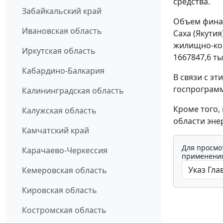
средства.
Забайкальский край
Объем фина
Ивановская область
Саха (Якути
жилищно-ком
Иркутская область
1667847,6 ты
Кабардино-Балкария
В связи с э
госпрограмм
Калининградская область
Кроме того,
Калужская область
области эне
Камчатский край
Для просмо
Карачаево-Черкессия
применения
Кемеровская область
Кировская область
Костромская область