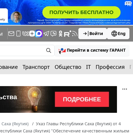
м
Войти
Eng
Перейти в систему ГАРАНТ
ование
Транспорт
Общество
IT
Профессия
П
 Саха (Якутия)
Указ Главы Республики Саха (Якутия) от 4
 Республики Саха (Якутия) "Обеспечение качественным жильем