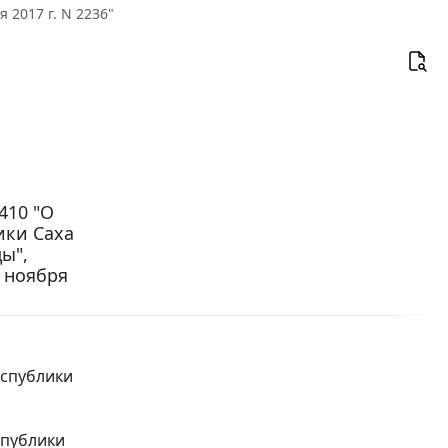
 2017 г. N 2236"
410 "О
ики Саха
ды",
0 ноября
спублики
спублики