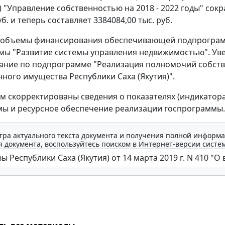
я) "Управление собственностью на 2018 - 2022 годы" сок
уб. и теперь составляет 3384084,00 тыс. руб.
объемы финансирования обеспечивающей подпрогра
ы "Развитие системы управления недвижимостью". Ув
ание по подпрограмме "Реализация полномочий собст
нного имущества Республики Саха (Якутия)".
тим скорректированы сведения о показателях (индикатора
ы и ресурсное обеспечение реализации госпрограммы.
тра актуального текста документа и получения полной информа
 документа, воспользуйтесь поиском в Интернет-версии систе