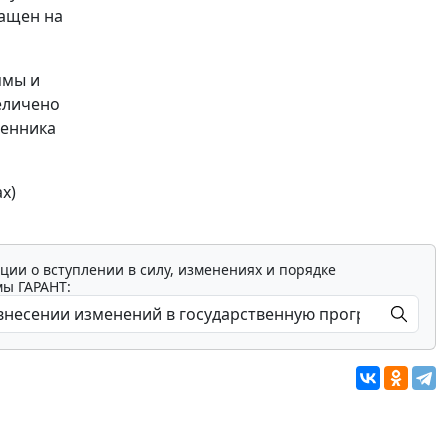
ращен на
ммы и
еличено
венника
х)
ции о вступлении в силу, изменениях и порядке
мы ГАРАНТ: