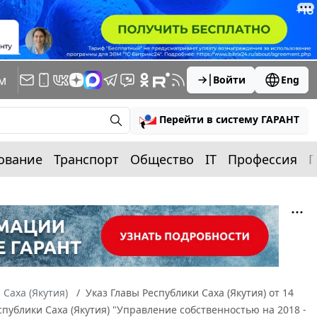
м
Войти
Eng
Перейти в систему ГАРАНТ
ование
Транспорт
Общество
IT
Профессия
П
 Саха (Якутия)
Указ Главы Республики Саха (Якутия) от 14
публики Саха (Якутия) "Управление собственностью на 2018 -