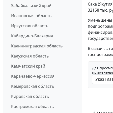
Саха (Якути
Забайкальский край
32158 тыс. р
Ивановская область
Уменьшены 
Иркутская область
подпрограмм
финансиров
Кабардино-Балкария
государстве
Калининградская область
В связи с э
госпрограмм
Калужская область
Камчатский край
Для просмо
применения
Карачаево-Черкессия
Кемеровская область
Кировская область
Костромская область