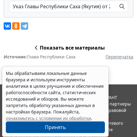
Показать все материалы
Источник:
Глава Республики Саха
Перепечатка
Мы обрабатываем локальные данные
браузера и используем инструменты
аналитики в целях улучшения и обеспечения
работоспособности сайта, статистических
© ООО "НПП "ГАРАНТ-СЕРВИС", 2026. Система ГАРАНТ
исследований и обзоров. Вы можете
выпускается с 1990 года. Компания "Гарант" и ее партнеры
запретить обработку указанных данных в
являются участниками Российской ассоциации правовой
настройках браузера. Пожалуйста,
информации ГАРАНТ.
ознакомьтесь с условиями их обработки
.
Портал ГАРАНТ.РУ зарегистрирован в качестве сетевого
Принять
издания Федеральной службой по надзору в сфере
связи,информационных технологий и массовых