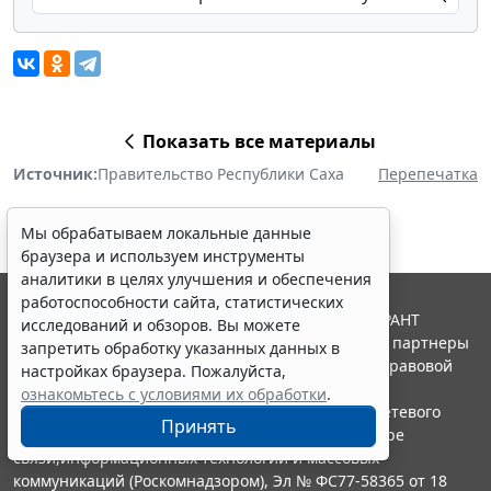
Показать все материалы
Источник:
Правительство Республики Саха
Перепечатка
Мы обрабатываем локальные данные
браузера и используем инструменты
аналитики в целях улучшения и обеспечения
работоспособности сайта, статистических
© ООО "НПП "ГАРАНТ-СЕРВИС", 2026. Система ГАРАНТ
исследований и обзоров. Вы можете
выпускается с 1990 года. Компания "Гарант" и ее партнеры
запретить обработку указанных данных в
являются участниками Российской ассоциации правовой
настройках браузера. Пожалуйста,
информации ГАРАНТ.
ознакомьтесь с условиями их обработки
.
Портал ГАРАНТ.РУ зарегистрирован в качестве сетевого
Принять
издания Федеральной службой по надзору в сфере
связи,информационных технологий и массовых
коммуникаций (Роскомнадзором), Эл № ФС77-58365 от 18