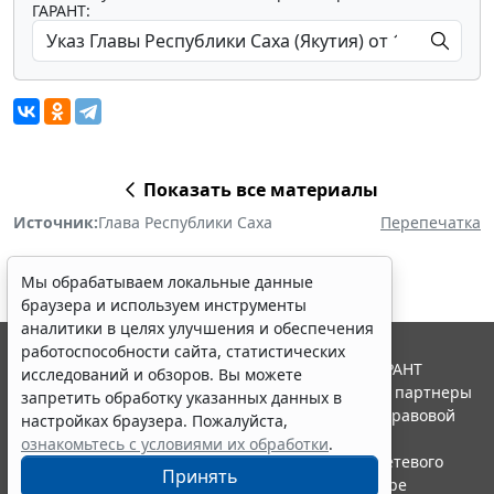
ГАРАНТ:
Показать все материалы
Источник:
Глава Республики Саха
Перепечатка
Мы обрабатываем локальные данные
браузера и используем инструменты
аналитики в целях улучшения и обеспечения
работоспособности сайта, статистических
© ООО "НПП "ГАРАНТ-СЕРВИС", 2026. Система ГАРАНТ
исследований и обзоров. Вы можете
выпускается с 1990 года. Компания "Гарант" и ее партнеры
запретить обработку указанных данных в
являются участниками Российской ассоциации правовой
настройках браузера. Пожалуйста,
информации ГАРАНТ.
ознакомьтесь с условиями их обработки
.
Портал ГАРАНТ.РУ зарегистрирован в качестве сетевого
Принять
издания Федеральной службой по надзору в сфере