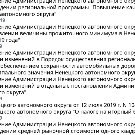
ние Администрации Ненецкого автономного округа
ждении региональной программы "Повышение кач
автономного округа"
019
ние Администрации Ненецкого автономного округа
влении величины прожиточного минимума в Нене
19 года"
9
ние Администрации Ненецкого автономного округа
и изменений в Порядок осуществления региональ
 обеспечением сохранности автомобильных доро
пального значения Ненецкого автономного окру
ние Администрации Ненецкого автономного округа
ии изменений в отдельные постановления Админи
о округа"
9
цкого автономного округа от 12 июля 2019 г. N 1
цкого автономного округа "О налоге на игорный би
9
ние Администрации Ненецкого автономного округа
ждении средней рыночной стоимости одного квад