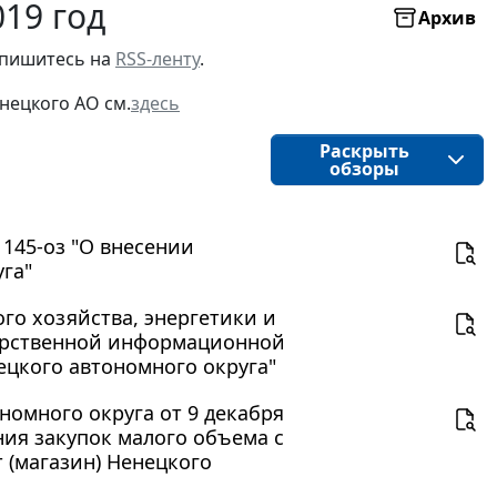
19 год
Архив
пишитесь на 
RSS-ленту
.
нецкого АО
см.
здесь
Раскрыть
обзоры
 145-оз "О внесении
га"
о хозяйства, энергетики и
ударственной информационной
цкого автономного округа"
номного округа от 9 декабря
ния закупок малого объема с
 (магазин) Ненецкого