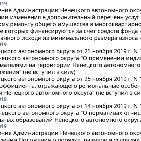
019
ние Администрации Ненецкого автономного округа
нии изменения в дополнительный перечень услуг 
му ремонту общего имущества в многоквартирном
 которых финансируются за счет средств фонда 
анного исходя из минимального размера взноса 
019
цкого автономного округа от 25 ноября 2019 г. N
енецкого автономного округа "О применении инд
мателями на территории Ненецкого автономного 
жения" (не вступил в силу)
цкого автономного округа от 25 ноября 2019 г. N 
оэффициента, отражающего региональные особен
 Ненецкого автономного округа" (не вступил в си
019
цкого автономного округа от 14 ноября 2019 г. N
нецкого автономного округа "О нормативах отчи
ных образований Ненецкого автономного округа" 
019
ние Администрации Ненецкого автономного округа
дении Положения о порядке, размере и условиях