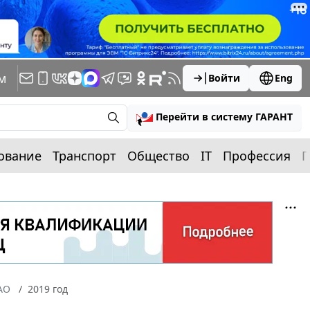
м
Войти
Eng
Перейти в систему ГАРАНТ
ование
Транспорт
Общество
IT
Профессия
П
АО
2019 год