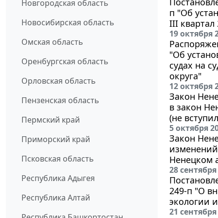
Постановле
Новгородская область
п "Об уст
Новосибирская область
III квартал
19 октября 
Омская область
Распоряжен
"Об устано
Оренбургская область
судах на с
округа"
Орловская область
12 октября 
Закон Нене
Пензенская область
в закон Не
(не вступил
Пермский край
5 октября 2
Закон Нене
Приморский край
изменений 
Псковская область
Ненецком 
28 сентября
Республика Адыгея
Постановле
249-п "О в
Республика Алтай
экологии 
21 сентября
Республика Башкортостан