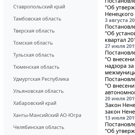
Постановле
Ставропольский край
"Об утвер
Ненецкого 
Тамбовская область
3 августа 2
Постановле
Тверская область
"Об устано
квартал 20
Томская область
27 июля 201
Постановле
Тульская область
"О внесени
надзора за
Тюменская область
межмуници
Постановле
Удмуртская Республика
"О внесен
Ульяновская область
автономног
20 июля 201
Хабаровский край
Закон Нене
закон Нене
Ханты-Мансийский АО-Югра
13 июля 201
Постановле
Челябинская область
"Об утвер