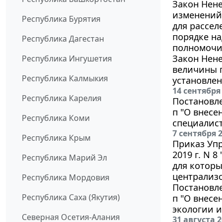
Закон Нене
изменений 
Республика Бурятия
для рассе
порядке н
Республика Дагестан
полномочия
Закон Нене
Республика Ингушетия
величины 
Республика Калмыкия
установлен
14 сентября
Республика Карелия
Постановле
п "О внес
Республика Коми
специалист
7 сентября 
Республика Крым
Приказ Упр
2019 г. N 
Республика Марий Эл
для которы
централиз
Республика Мордовия
Постановле
Республика Саха (Якутия)
п "О внесе
экологии 
Северная Осетия-Алания
31 августа 