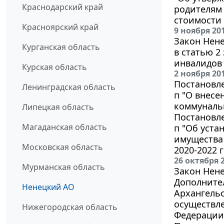
Краснодарский край
родителям 
стоимости 
Красноярский край
9 ноября 20
Закон Нене
Курганская область
в статью 2
инвалидов 
Курская область
2 ноября 20
Постановле
Ленинградская область
п "О внесе
коммунальн
Липецкая область
Постановле
Магаданская область
п "Об уст
имущества 
Московская область
2020-2022 г
26 октября 
Мурманская область
Закон Нене
Дополнител
Ненецкий АО
Архангельс
осуществл
Нижегородская область
Федерации 