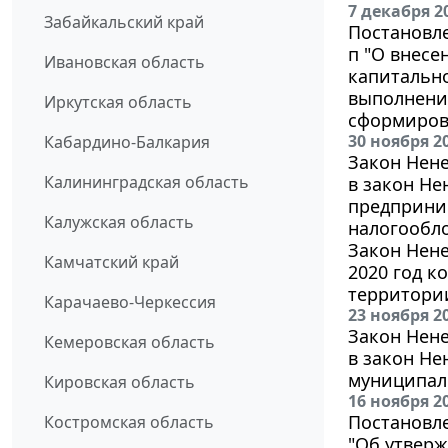
7 декабря 2
Забайкальский край
Постановле
п "О внесе
Ивановская область
капитально
выполнение
Иркутская область
сформиров
30 ноября 2
Кабардино-Балкария
Закон Нене
Калининградская область
в закон Н
предприни
Калужская область
налогообло
Закон Нене
Камчатский край
2020 год к
территории
Карачаево-Черкессия
23 ноября 2
Закон Нене
Кемеровская область
в закон Не
муниципаль
Кировская область
16 ноября 2
Постановле
Костромская область
"Об утверж