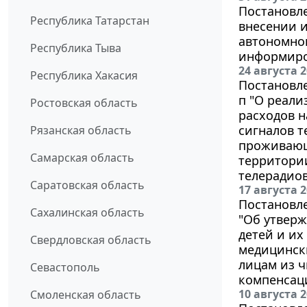
Постановле
Республика Татарстан
внесении и
автономно
Республика Тыва
информиро
24 августа 
Республика Хакасия
Постановле
п "О реали
Ростовская область
расходов н
сигналов т
Рязанская область
проживающи
Самарская область
территории
телерадио
Саратовская область
17 августа 
Постановле
Сахалинская область
"Об утверж
детей и их
Свердловская область
медицински
лицам из ч
Севастополь
компенсаци
10 августа 
Смоленская область