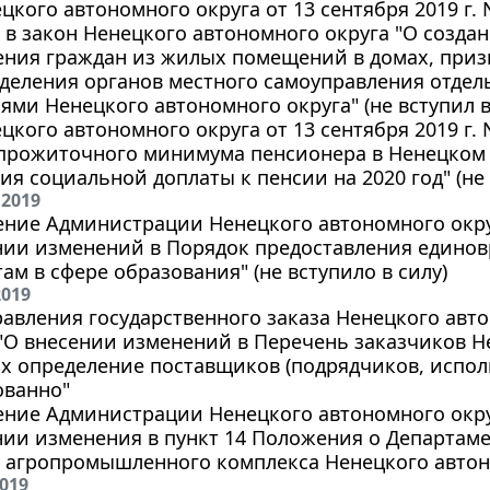
цкого автономного округа от 13 сентября 2019 г. 
в закон Ненецкого автономного округа "О созда
ления граждан из жилых помещений в домах, при
аделения органов местного самоуправления отде
ми Ненецкого автономного округа" (не вступил в
цкого автономного округа от 13 сентября 2019 г. 
прожиточного минимума пенсионера в Ненецком 
ия социальной доплаты к пенсии на 2020 год" (не 
 2019
ние Администрации Ненецкого автономного округа
ении изменений в Порядок предоставления един
ам в сфере образования" (не вступило в силу)
2019
авления государственного заказа Ненецкого автон
8 "О внесении изменений в Перечень заказчиков Н
х определение поставщиков (подрядчиков, испол
ованно"
ние Администрации Ненецкого автономного округа 
нии изменения в пункт 14 Положения о Департам
и агропромышленного комплекса Ненецкого автон
2019