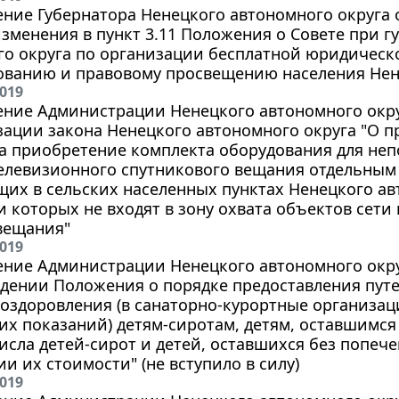
ние Губернатора Ненецкого автономного округа от 
зменения в пункт 3.11 Положения о Совете при г
го округа по организации бесплатной юридичес
ванию и правовому просвещению населения Нене
2019
ние Администрации Ненецкого автономного округа 
зации закона Ненецкого автономного округа "О 
а приобретение комплекта оборудования для не
елевизионного спутникового вещания отдельным
х в сельских населенных пунктах Ненецкого ав
 которых не входят в зону охвата объектов сет
вещания"
2019
ние Администрации Ненецкого автономного округа 
дении Положения о порядке предоставления путе
 оздоровления (в санаторно-курортные организац
х показаний) детям-сиротам, детям, оставшимся
исла детей-сирот и детей, оставшихся без попече
и их стоимости" (не вступило в силу)
2019