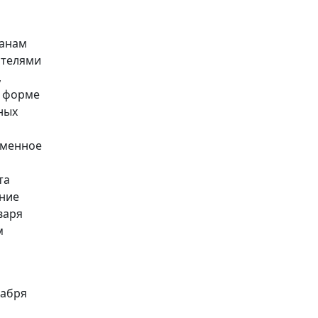
ранам
ателями
,
в форме
ных
еменное
та
ение
варя
м
кабря