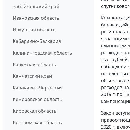
спутниковог
Забайкальский край
Компенсация
Ивановская область
боевых дейс
Иркутская область
региональн
являющимся
Кабардино-Балкария
единовреме
расходов на
Калининградская область
тыс. рублей
Калужская область
соблюдение 
населённых 
Камчатский край
объектов се
расходов на
Карачаево-Черкессия
2019 г. по 
Кемеровская область
компенсации 
Кировская область
Закон вступа
правоотношен
Костромская область
2020 г. вклю