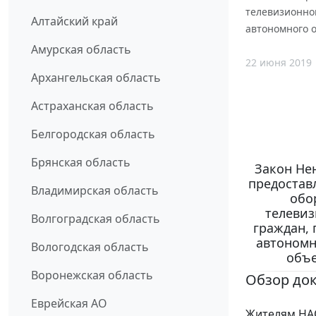
телевизионно
Алтайский край
автономного о
Амурская область
22 июня 2019
Архангельская область
Астраханская область
Белгородская область
Брянская область
Закон Нен
предостав
Владимирская область
обо
телевиз
Волгоградская область
граждан,
автономн
Вологодская область
объе
Воронежская область
Обзор до
Еврейская АО
Жителям НА