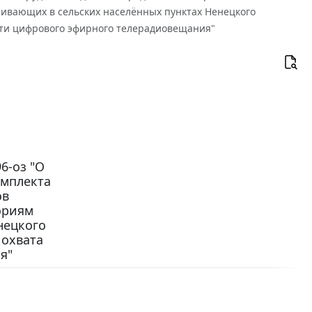
ивающих в сельских населённых пунктах Ненецкого
сети цифрового эфирного телерадиовещания"
6-оз "О
омплекта
ов
ориям
нецкого
 охвата
я"