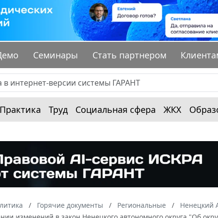
Демо
Семинары
Стать партнером
Клиента
Практика
Труд
Социальная сфера
ЖКХ
Образ
алитика
Горячие документы
Региональные
Ненецкий 
ении изменений в закон Ненецкого автономного округа "Об окр