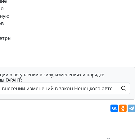
ние
По
нную
ов
метры
ции о вступлении в силу, изменениях и порядке
мы ГАРАНТ: