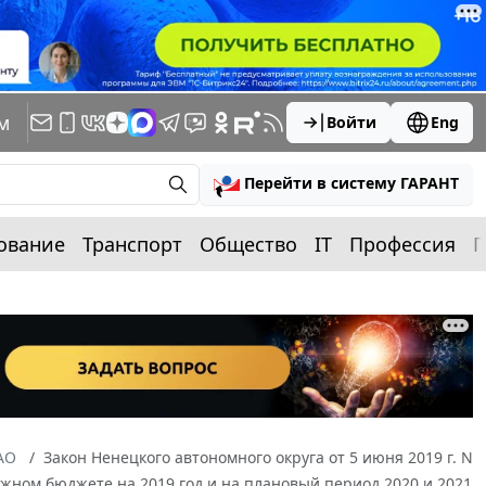
м
Войти
Eng
Перейти в систему ГАРАНТ
ование
Транспорт
Общество
IT
Профессия
П
АО
Закон Ненецкого автономного округа от 5 июня 2019 г. N
ужном бюджете на 2019 год и на плановый период 2020 и 2021