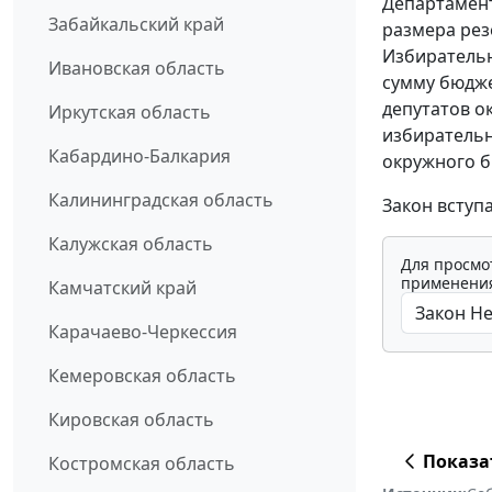
Департамен
Забайкальский край
размера рез
Избирательн
Ивановская область
сумму бюдже
депутатов о
Иркутская область
избирательн
Кабардино-Балкария
окружного б
Калининградская область
Закон вступа
Калужская область
Для просмо
применения
Камчатский край
Карачаево-Черкессия
Кемеровская область
Кировская область
Показа
Костромская область