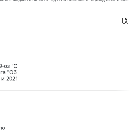
9-оз "О
га "Об
 и 2021
по