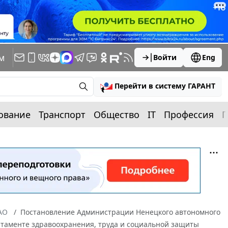
м
Войти
Eng
Перейти в систему ГАРАНТ
ование
Транспорт
Общество
IT
Профессия
П
АО
Постановление Администрации Ненецкого автономного
артаменте здравоохранения, труда и социальной защиты