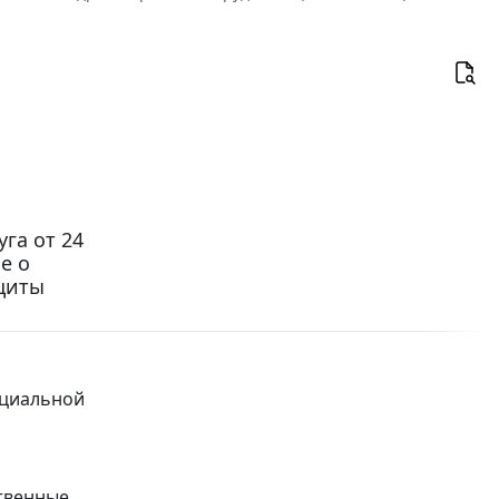
га от 24
е о
щиты
оциальной
ственные