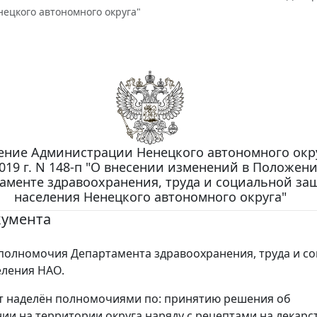
ецкого автономного округа"
ение Администрации Ненецкого автономного окру
019 г. N 148-п "О внесении изменений в Положени
аменте здравоохранения, труда и социальной за
населения Ненецкого автономного округа"
кумента
олномочия Департамента здравоохранения, труда и с
еления НАО.
т наделён полномочиями по: принятию решения об
ии на территории округа наряду с рецептами на лекар