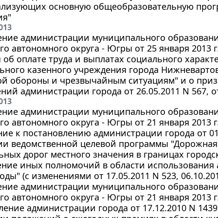
еализующих основную общеобразовательную про
ия"
013
ение администрации муниципального образования
о автономного округа - Югры от 25 января 2013 г
об оплате труда и выплатах социального характ
ьного казенного учреждения города Нижневартов
ой обороны и чрезвычайным ситуациям" и о при
ний администрации города от 26.05.2011 N 567, от
013
ение администрации муниципального образования
о автономного округа - Югры от 21 января 2013 г
ие к постановлению администрации города от 01.
ии ведомственной целевой программы "Дорожная
ных дорог местного значения в границах городск
ение иных полномочий в области использования 
оды" (с изменениями от 17.05.2011 N 523, 06.10.201
ение администрации муниципального образования
о автономного округа - Югры от 21 января 2013 г
ление администрации города от 17.12.2010 N 143