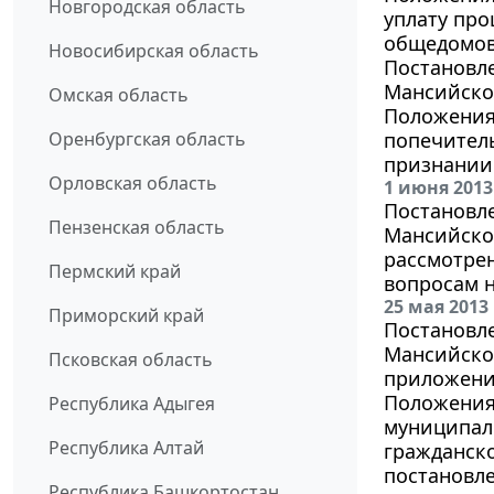
Новгородская область
уплату пр
общедомов
Новосибирская область
Постановл
Мансийског
Омская область
Положения 
Оренбургская область
попечитель
признании 
Орловская область
1 июня 2013
Постановл
Пензенская область
Мансийског
рассмотре
Пермский край
вопросам 
25 мая 2013
Приморский край
Постановл
Мансийског
Псковская область
приложение
Положения 
Республика Адыгея
муниципал
Республика Алтай
гражданск
постановле
Республика Башкортостан