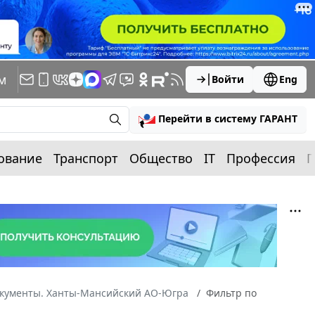
м
Войти
Eng
Перейти в систему ГАРАНТ
ование
Транспорт
Общество
IT
Профессия
П
окументы. Ханты-Мансийский АО-Югра
Фильтр по