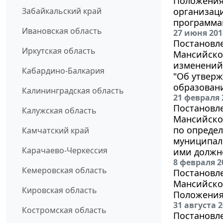
Положения
Забайкальский край
организац
программам
Ивановская область
27 июня 201
Постановл
Иркутская область
Мансийског
изменений 
Кабардино-Балкария
"Об утвер
образовани
Калининградская область
21 февраля 
Постановл
Калужская область
Мансийског
по опреде
Камчатский край
муниципал
Карачаево-Черкессия
ими должно
8 февраля 2
Кемеровская область
Постановл
Мансийског
Кировская область
Положения
31 августа 
Костромская область
Постановл