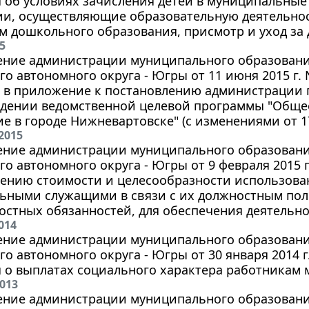
 об условиях зачисления детей в муниципальные
ии, осуществляющие образовательную деятельно
 дошкольного образования, присмотр и уход за 
5
ение администрации муниципального образования
о автономного округа - Югры от 11 июня 2015 г. 
в приложение к постановлению администрации го
ждении ведомственной целевой программы "Обще
е в городе Нижневартовске" (с изменениями от 17
2015
ение администрации муниципального образования
о автономного округа - Югры от 9 февраля 2015 г
лению стоимости и целесообразности использова
ьными служащими в связи с их должностным по
стных обязанностей, для обеспечения деятельн
014
ение администрации муниципального образования
о автономного округа - Югры от 30 января 2014 г
 о выплатах социального характера работникам
2013
ение администрации муниципального образования