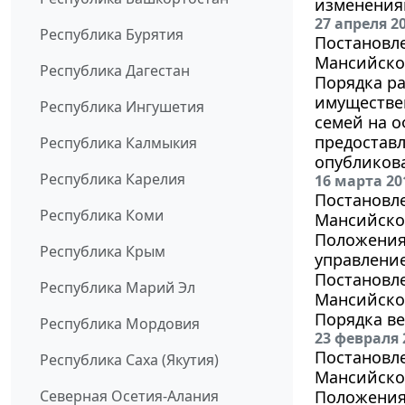
изменениям
27 апреля 2
Республика Бурятия
Постановл
Мансийског
Республика Дагестан
Порядка ра
имуществе
Республика Ингушетия
семей на о
предоставл
Республика Калмыкия
опубликов
Республика Карелия
16 марта 20
Постановл
Республика Коми
Мансийског
Положения
Республика Крым
управлени
Постановл
Республика Марий Эл
Мансийског
Порядка ве
Республика Мордовия
23 февраля 
Постановл
Республика Саха (Якутия)
Мансийског
Северная Осетия-Алания
Положения