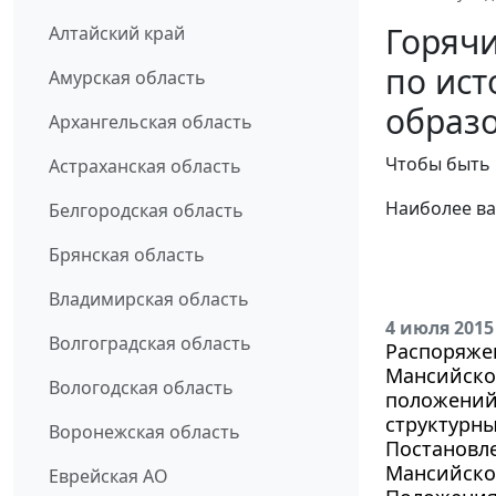
Горяч
Алтайский край
по ис
Амурская область
образо
Архангельская область
Чтобы быть 
Астраханская область
Наиболее ва
Белгородская область
Брянская область
Владимирская область
4 июля 2015
Волгоградская область
Распоряже
Мансийског
Вологодская область
положений
структурны
Воронежская область
Постановл
Мансийског
Еврейская АО