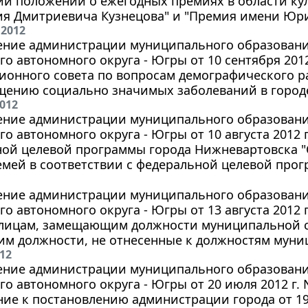
и положений о ежегодных премиях в области кул
я Дмитриевича Кузнецова" и "Премия имени Юр
 2012
ение администрации муниципального образования
о автономного округа - Югры от 10 сентября 2012
онного совета по вопросам демографического р
щению социально значимых заболеваний в город
2012
ение администрации муниципального образования
о автономного округа - Югры от 10 августа 2012 
ной целевой программы города Нижневартовска 
мей в соответствии с федеральной целевой прог
ение администрации муниципального образования
о автономного округа - Югры от 13 августа 2012 
 лицам, замещающим должности муниципальной с
м должности, не отнесенные к должностям муни
012
ение администрации муниципального образования
о автономного округа - Югры от 20 июля 2012 г.
ие к постановлению администрации города от 19.