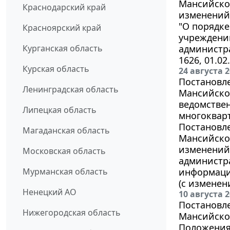
Мансийског
Краснодарский край
изменений 
"О порядке
Красноярский край
учреждени
Курганская область
администра
1626, 01.02
Курская область
24 августа 
Постановл
Ленинградская область
Мансийског
ведомстве
Липецкая область
многоквар
Постановл
Магаданская область
Мансийског
изменений 
Московская область
администр
Мурманская область
информаци
(с изменени
Ненецкий АО
10 августа 
Постановл
Нижегородская область
Мансийског
Положения 