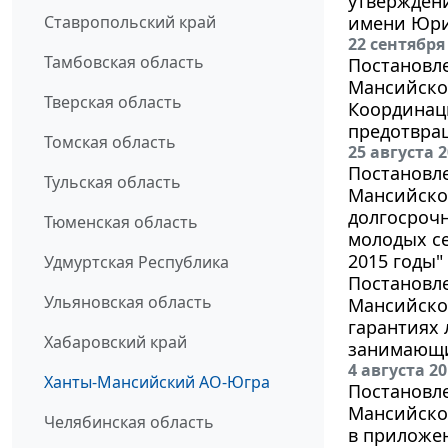
утверждени
Ставропольский край
имени Юри
22 сентября
Тамбовская область
Постановл
Мансийског
Тверская область
Координаци
предотвра
Томская область
25 августа 
Постановл
Тульская область
Мансийског
долгосроч
Тюменская область
молодых се
2015 годы"
Удмуртская Республика
Постановл
Ульяновская область
Мансийског
гарантиях
Хабаровский край
занимающи
4 августа 2
Ханты-Мансийский АО-Югра
Постановл
Мансийског
Челябинская область
в приложен