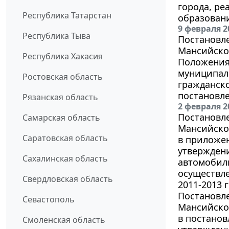
города, р
Республика Татарстан
образован
9 февраля 2
Республика Тыва
Постановл
Мансийског
Республика Хакасия
Положения 
муниципал
Ростовская область
гражданск
постановле
Рязанская область
2 февраля 2
Постановл
Самарская область
Мансийског
Саратовская область
в приложен
утвержден
Сахалинская область
автомобиль
осуществл
Свердловская область
2011-2013 г
Постановл
Севастополь
Мансийског
в постанов
Смоленская область