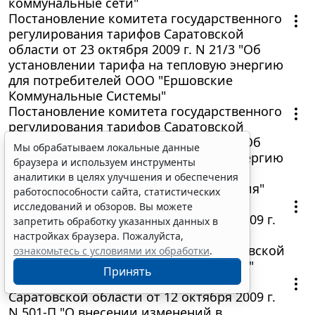
коммунальные сети"
Постановление комитета государственного
регулирования тарифов Саратовской
области от 23 октября 2009 г. N 21/3 "Об
установлении тарифа на тепловую энергию
для потребителей ООО "Ершовские
Коммунальные Системы"
Постановление комитета государственного
регулирования тарифов Саратовской
области от 23 октября 2009 г. N 21/2 "Об
Мы обрабатываем локальные данные
установлении тарифа на тепловую энергию
браузера и используем инструменты
для потребителей ООО
аналитики в целях улучшения и обеспечения
"ТеплоЭлектроГенерирующая Компания"
работоспособности сайта, статистических
Постановление Правительства
исследований и обзоров. Вы можете
Саратовской области от 12 октября 2009 г.
запретить обработку указанных данных в
N 500-П "О внесении изменений в
настройках браузера. Пожалуйста,
постановление Правительства Саратовской
ознакомьтесь с условиями их обработки
.
области от 26 марта 2008 года N 128-П"
Принять
Постановление Правительства
Саратовской области от 12 октября 2009 г.
N 501-П "О внесении изменений в