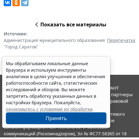
Показать все материалы
Источник:
Администрация муниципального образования
Перепечатка
"Город Саратов"
Мы обрабатываем локальные данные
браузера и используем инструменты
аналитики в целях улучшения и обеспечения
работоспособности сайта, статистических
© ООО "НПП "ГАРАНТ-СЕРВИС", 2026. Система ГАРАНТ
исследований и обзоров. Вы можете
выпускается с 1990 года. Компания "Гарант" и ее партнеры
запретить обработку указанных данных в
являются участниками Российской ассоциации правовой
настройках браузера. Пожалуйста,
информации ГАРАНТ.
ознакомьтесь с условиями их обработки
.
Портал ГАРАНТ.РУ зарегистрирован в качестве сетевого
Принять
издания Федеральной службой по надзору в сфере
связи,информационных технологий и массовых
коммуникаций (Роскомнадзором), Эл № ФС77-58365 от 18