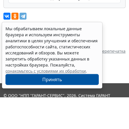
Мы обрабатываем локальные данные
браузера и используем инструменты
Показать все материалы
аналитики в целях улучшения и обеспечения
Источник:
работоспособности сайта, статистических
Совет депутатов муниципального образования
Перепечатка
исследований и обзоров. Вы можете
г. Петровск
запретить обработку указанных данных в
настройках браузера. Пожалуйста,
ознакомьтесь с условиями их обработки
.
Принять
© ООО "НПП "ГАРАНТ-СЕРВИС", 2026. Система ГАРАНТ
выпускается с 1990 года. Компания "Гарант" и ее партнеры
являются участниками Российской ассоциации правовой
информации ГАРАНТ.
Контакты
8-800-200-88-88