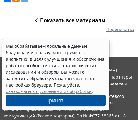
Показать все материалы
Перепечатка
Мы обрабатываем локальные данные
браузера и используем инструменты
аналитики в целях улучшения и обеспечения
работоспособности сайта, статистических
© ООО "НПП "ГАРАНТ-СЕРВИС", 2026. Система ГАРАНТ
исследований и обзоров. Вы можете
выпускается с 1990 года. Компания "Гарант" и ее партнеры
запретить обработку указанных данных в
являются участниками Российской ассоциации правовой
настройках браузера. Пожалуйста,
информации ГАРАНТ.
ознакомьтесь с условиями их обработки
.
Портал ГАРАНТ.РУ зарегистрирован в качестве сетевого
Принять
издания Федеральной службой по надзору в сфере
связи,информационных технологий и массовых
коммуникаций (Роскомнадзором), Эл № ФС77-58365 от 18
июня 2014 года.
16+