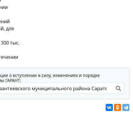
о
ении
ений
й, для
300 тыс.
стечении
ции о вступлении в силу, изменениях и порядке
мы ГАРАНТ: