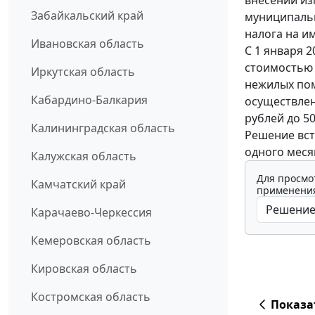
внесении из
Забайкальский край
муниципальн
налога на и
Ивановская область
С 1 января 
стоимостью д
Иркутская область
нежилых пом
Кабардино-Балкария
осуществлен
рублей до 50
Калининградская область
Решение всту
одного меся
Калужская область
Для просмо
Камчатский край
применения
Карачаево-Черкессия
Кемеровская область
Кировская область
Костромская область
Показа