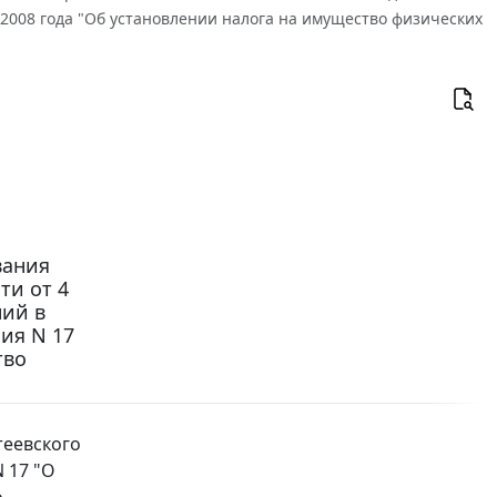
.2008 года "Об установлении налога на имущество физических
вания
ти от 4
ний в
ия N 17
тво
теевского
 17 "О