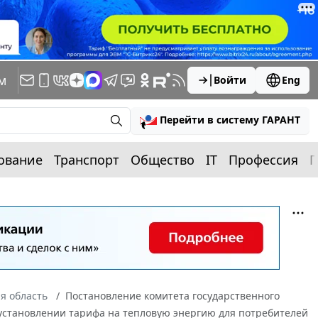
м
Войти
Eng
Перейти в систему ГАРАНТ
ование
Транспорт
Общество
IT
Профессия
П
я область
Постановление комитета государственного
б установлении тарифа на тепловую энергию для потребителей