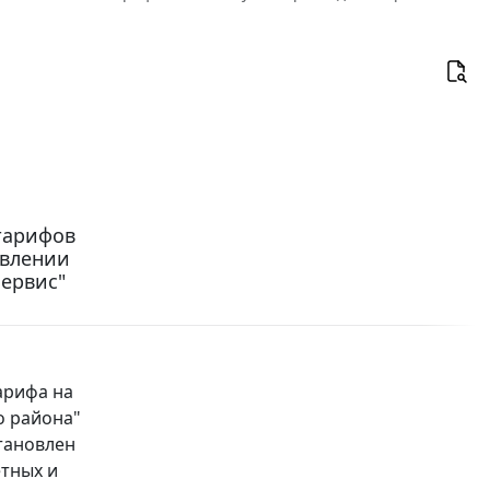
тарифов
овлении
ервис"
тарифа на
о района"
становлен
етных и