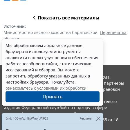
Показать все материалы
Источник:
Министерство лесного хозяйства Саратовской
Перепечатка
области
Мы обрабатываем локальные данные
браузера и используем инструменты
аналитики в целях улучшения и обеспечения
работоспособности сайта, статистических
исследований и обзоров. Вы можете
запретить обработку указанных данных в
© ООО "НПП "ГАРАНТ-СЕРВИС", 2026. Система ГАРАНТ
настройках браузера. Пожалуйста,
выпускается с 1990 года. Компания "Гарант" и ее партнеры
ознакомьтесь с условиями их обработки
.
являются участниками Российской ассоциации правовой
информации ГАРАНТ.
Принять
Портал ГАРАНТ.РУ зарегистрирован в качестве сетевого
издания Федеральной службой по надзору в сфере
связи,информационных технологий и массовых
Erid: 4CQwVszH9pWwojUA9Q3
Реклама
коммуникаций (Роскомнадзором), Эл № ФС77-58365 от 18
июня 2014 года.