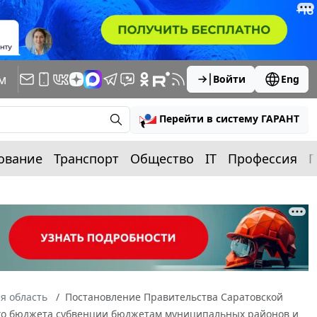
м
Войти
Eng
Перейти в систему ГАРАНТ
ование
Транспорт
Общество
IT
Профессия
П
я область
Постановление Правительства Саратовской
тного бюджета субвенции бюджетам муниципальных районов и