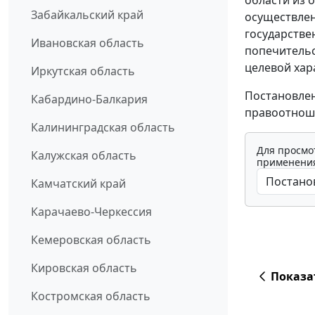
области из 
Забайкальский край
осуществлен
государстве
Ивановская область
попечительс
целевой хар
Иркутская область
Постановлен
Кабардино-Балкария
правоотноше
Калининградская область
Для просмо
Калужская область
применения
Камчатский край
Карачаево-Черкессия
Кемеровская область
Кировская область
Показа
Костромская область