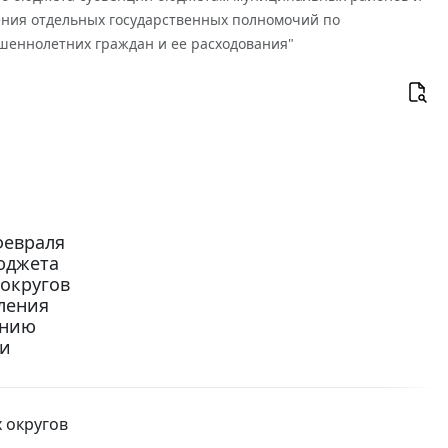
ления отдельных государственных полномочий по
шеннолетних граждан и ее расходования"
февраля
бюджета
округов
ления
ению
ии
 округов