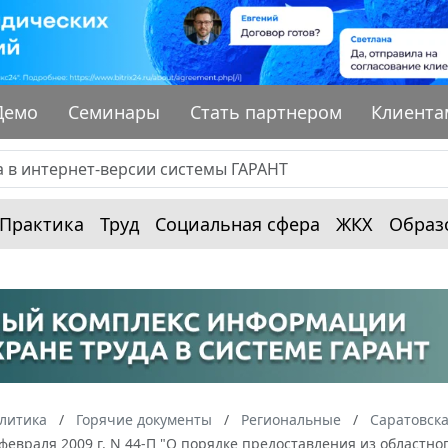
Демо
Семинары
Стать партнером
Клиента
Практика
Труд
Социальная сфера
ЖКХ
Образ
алитика
Горячие документы
Региональные
Саратовска
 февраля 2009 г. N 44-П "О порядке предоставления из облас