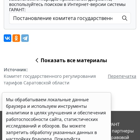
воспользуйтесь поиском в Интернет-версии системы
ГАРАНТ:
Показать все материалы
Источник:
Комитет государственного регулирования
Перепечатка
тарифов Саратовской области
Мы обрабатываем локальные данные
браузера и используем инструменты
аналитики в целях улучшения и обеспечения
работоспособности сайта, статистических
© ООО "НПП "ГАРАНТ-СЕРВИС", 2026. Система ГАРАНТ
исследований и обзоров. Вы можете
выпускается с 1990 года. Компания "Гарант" и ее партнеры
запретить обработку указанных данных в
являются участниками Российской ассоциации правовой
настройках браузера. Пожалуйста,