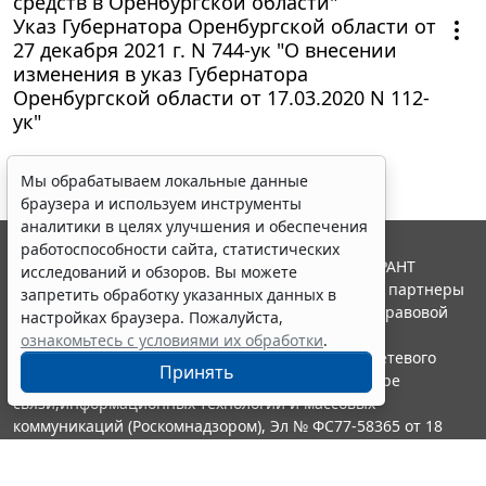
средств в Оренбургской области"
Указ Губернатора Оренбургской области от
27 декабря 2021 г. N 744-ук "О внесении
изменения в указ Губернатора
Оренбургской области от 17.03.2020 N 112-
ук"
Мы обрабатываем локальные данные
браузера и используем инструменты
аналитики в целях улучшения и обеспечения
работоспособности сайта, статистических
© ООО "НПП "ГАРАНТ-СЕРВИС", 2026. Система ГАРАНТ
исследований и обзоров. Вы можете
выпускается с 1990 года. Компания "Гарант" и ее партнеры
запретить обработку указанных данных в
являются участниками Российской ассоциации правовой
настройках браузера. Пожалуйста,
информации ГАРАНТ.
ознакомьтесь с условиями их обработки
.
Портал ГАРАНТ.РУ зарегистрирован в качестве сетевого
Принять
издания Федеральной службой по надзору в сфере
связи,информационных технологий и массовых
коммуникаций (Роскомнадзором), Эл № ФС77-58365 от 18
июня 2014 года.