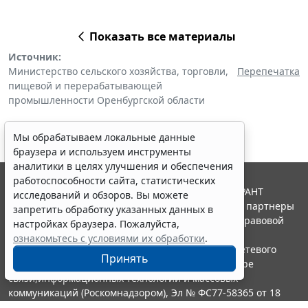
Показать все материалы
Источник:
Министерство сельского хозяйства, торговли,
Перепечатка
пищевой и перерабатывающей
промышленности Оренбургской области
Мы обрабатываем локальные данные
браузера и используем инструменты
аналитики в целях улучшения и обеспечения
работоспособности сайта, статистических
© ООО "НПП "ГАРАНТ-СЕРВИС", 2026. Система ГАРАНТ
исследований и обзоров. Вы можете
выпускается с 1990 года. Компания "Гарант" и ее партнеры
запретить обработку указанных данных в
являются участниками Российской ассоциации правовой
настройках браузера. Пожалуйста,
информации ГАРАНТ.
ознакомьтесь с условиями их обработки
.
Портал ГАРАНТ.РУ зарегистрирован в качестве сетевого
Принять
издания Федеральной службой по надзору в сфере
связи,информационных технологий и массовых
коммуникаций (Роскомнадзором), Эл № ФС77-58365 от 18
июня 2014 года.