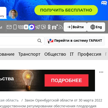
м
Войти
Eng
Перейти в систему ГАРАНТ
ование
Транспорт
Общество
IT
Профессия
П
ая область
Закон Оренбургской области от 30 марта 2022
 государственном регулировании обеспечения плодородия