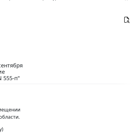
сентября
ие
 555-п"
омещении
области.
у)