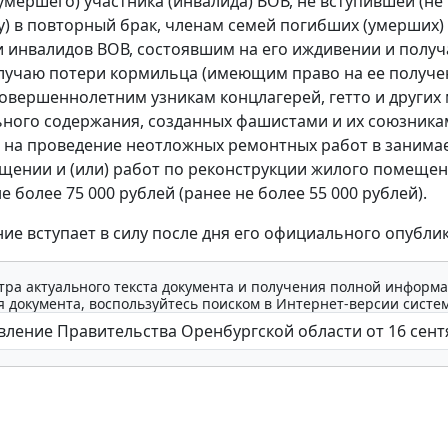
умершего) участника (инвалида) ВОВ, не вступившей (не
) в повторный брак, членам семей погибших (умерших)
и инвалидов ВОВ, состоявшим на его иждивении и пол
лучаю потери кормильца (имеющим право на ее получен
вершеннолетним узникам концлагерей, гетто и других 
ного содержания, созданных фашистами и их союзника
 на проведение неотложных ремонтных работ в заним
ении и (или) работ по реконструкции жилого помеще
е более 75 000 рублей (ранее не более 55 000 рублей).
ие вступает в силу после дня его официального опубли
тра актуального текста документа и получения полной информа
 документа, воспользуйтесь поиском в Интернет-версии систе