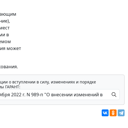
учающим
ие),
мест
ми в
аемом
ния может
кования.
ции о вступлении в силу, изменениях и порядке
мы ГАРАНТ: