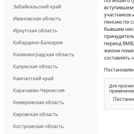
погибшего (
Забайкальский край
вступившему
участников 
Ивановская область
пенсию по с
бывшим несо
Иркутская область
принудитель
Кабардино-Балкария
период ВМВ,
жилом помещ
Калининградская область
составлять н
Калужская область
Постановлен
Камчатский край
Для просмо
Карачаево-Черкессия
применения
Кемеровская область
Кировская область
Костромская область