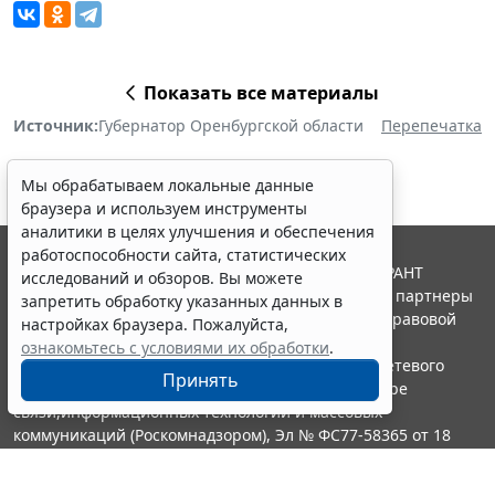
Показать все материалы
Источник:
Губернатор Оренбургской области
Перепечатка
Мы обрабатываем локальные данные
браузера и используем инструменты
аналитики в целях улучшения и обеспечения
работоспособности сайта, статистических
© ООО "НПП "ГАРАНТ-СЕРВИС", 2026. Система ГАРАНТ
исследований и обзоров. Вы можете
выпускается с 1990 года. Компания "Гарант" и ее партнеры
запретить обработку указанных данных в
являются участниками Российской ассоциации правовой
настройках браузера. Пожалуйста,
информации ГАРАНТ.
ознакомьтесь с условиями их обработки
.
Портал ГАРАНТ.РУ зарегистрирован в качестве сетевого
Принять
издания Федеральной службой по надзору в сфере
связи,информационных технологий и массовых
коммуникаций (Роскомнадзором), Эл № ФС77-58365 от 18
июня 2014 года.